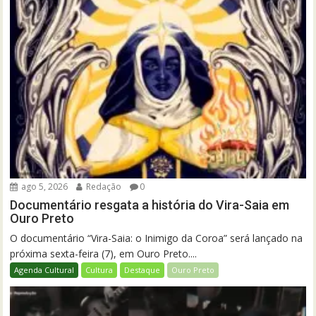
ago 5, 2026
Redação
0
Documentário resgata a história do Vira-Saia em
Ouro Preto
O documentário “Vira-Saia: o Inimigo da Coroa” será lançado na
próxima sexta-feira (7), em Ouro Preto....
Agenda Cultural
Cultura
Destaque
Ouro Preto