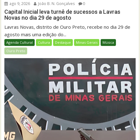
ago 9, 2026
João B. N. Gonçalves
0
Capital Inicial leva turnê de sucessos a Lavras
Novas no dia 29 de agosto
Lavras Novas, distrito de Ouro Preto, recebe no dia 29 de
agosto mais uma edição do...
Agenda Cultural
Cultura
Destaque
Minas Gerais
Música
Ouro Preto