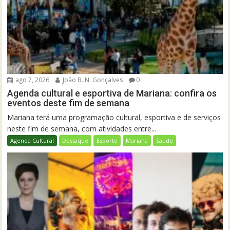
ago 7, 2026
João B. N. Gonçalves
0
Agenda cultural e esportiva de Mariana: confira os
eventos deste fim de semana
Mariana terá uma programação cultural, esportiva e de serviços
neste fim de semana, com atividades entre...
Agenda Cultural
Destaque
Esporte
Mariana
Saúde