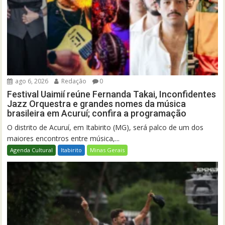
ago 6, 2026
Redação
0
Festival Uaimií reúne Fernanda Takai, Inconfidentes
Jazz Orquestra e grandes nomes da música
brasileira em Acuruí; confira a programação
O distrito de Acuruí, em Itabirito (MG), será palco de um dos
maiores encontros entre música,...
Agenda Cultural
Itabirito
Minas Gerais