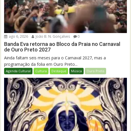
ago 6, 2026
João B. N. Gonçalves
0
Banda Eva retorna ao Bloco da Praia no Carnaval
de Ouro Preto 2027
Ainda faltam seis meses para o Carnaval 2027, mas a
programação da folia em Ouro Preto...
Agenda Cultural
Cultura
Destaque
Música
Ouro Preto