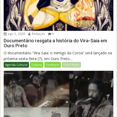
ago 5, 2026
Redação
0
Documentário resgata a história do Vira-Saia em
Ouro Preto
O documentário “Vira-Saia: o Inimigo da Coroa” será lançado na
próxima sexta-feira (7), em Ouro Preto....
Agenda Cultural
Cultura
Destaque
Ouro Preto