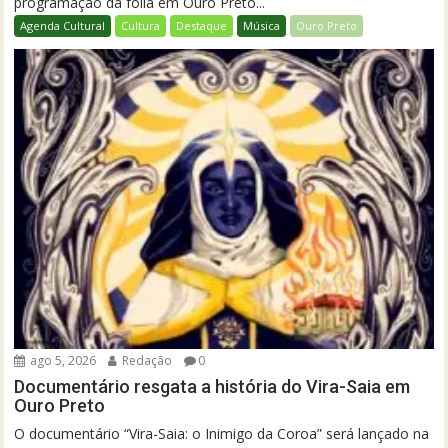
programação da folia em Ouro Preto...
Agenda Cultural
Cultura
Destaque
Música
Ouro Preto
ago 5, 2026
Redação
0
Documentário resgata a história do Vira-Saia em
Ouro Preto
O documentário “Vira-Saia: o Inimigo da Coroa” será lançado na