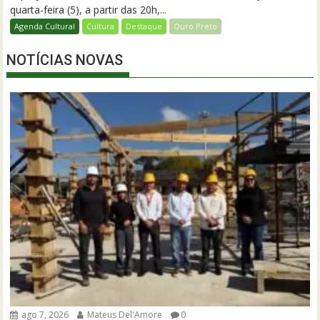
quarta-feira (5), a partir das 20h,...
Agenda Cultural
Cultura
Destaque
Ouro Preto
NOTÍCIAS NOVAS
ago 7, 2026
Mateus Del'Amore
0