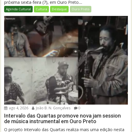
próxima sexta-feira (7), em Ouro Preto....
Agenda Cultural
Cultura
Destaque
Ouro Preto
ago 4, 2026
João B. N. Gonçalves
0
Intervalo das Quartas promove nova jam session
de música instrumental em Ouro Preto
O projeto Intervalo das Quartas realiza mais uma edição nesta