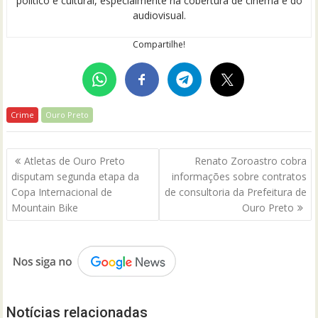
político e cultural, especialmente na cobertura de cinema e do
audiovisual.
Compartilhe!
Crime
Ouro Preto
Navegação
Atletas de Ouro Preto
Renato Zoroastro cobra
de
disputam segunda etapa da
informações sobre contratos
Post
Copa Internacional de
de consultoria da Prefeitura de
Mountain Bike
Ouro Preto
Notícias relacionadas