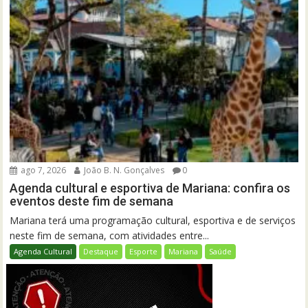
ago 7, 2026
João B. N. Gonçalves
0
Agenda cultural e esportiva de Mariana: confira os
eventos deste fim de semana
Mariana terá uma programação cultural, esportiva e de serviços
neste fim de semana, com atividades entre...
Agenda Cultural
Destaque
Esporte
Mariana
Saúde