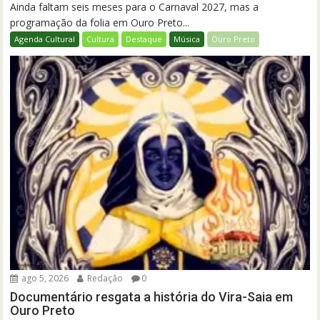
Ainda faltam seis meses para o Carnaval 2027, mas a
programação da folia em Ouro Preto...
Agenda Cultural
Cultura
Destaque
Música
Ouro Preto
ago 5, 2026
Redação
0
Documentário resgata a história do Vira-Saia em
Ouro Preto