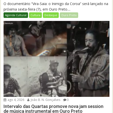
O documentário “Vira-Saia: o Inimigo da Coroa” será lançado na
próxima sexta-feira (7), em Ouro Preto....
Agenda Cultural
Cultura
Destaque
Ouro Preto
ago 4, 2026
João B. N. Gonçalves
0
Intervalo das Quartas promove nova jam session
de música instrumental em Ouro Preto