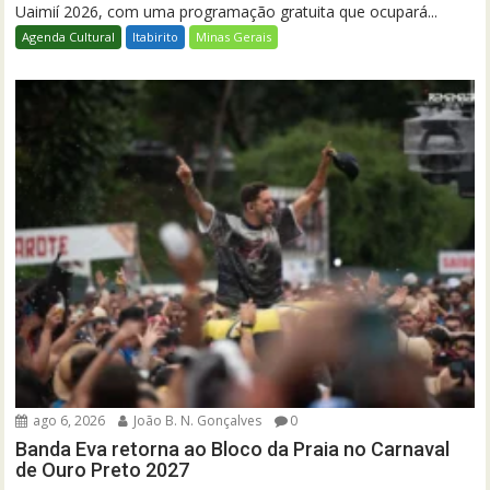
Uaimií 2026, com uma programação gratuita que ocupará...
Agenda Cultural
Itabirito
Minas Gerais
ago 6, 2026
João B. N. Gonçalves
0
Banda Eva retorna ao Bloco da Praia no Carnaval
de Ouro Preto 2027