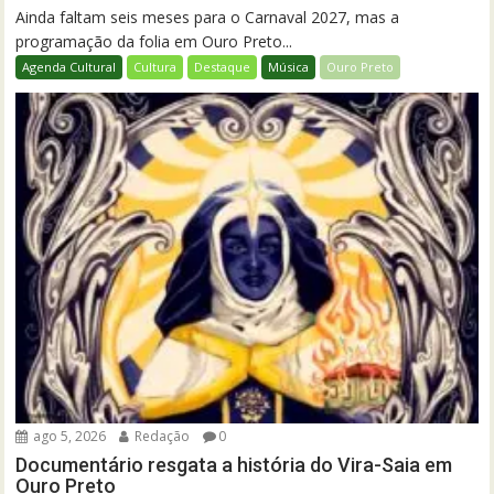
Ainda faltam seis meses para o Carnaval 2027, mas a
programação da folia em Ouro Preto...
Agenda Cultural
Cultura
Destaque
Música
Ouro Preto
ago 5, 2026
Redação
0
Documentário resgata a história do Vira-Saia em
Ouro Preto