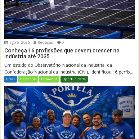
ago 5, 2026
Redação
0
Conheça 16 profissões que devem crescer na
indústria até 2035
Um estudo do Observatório Nacional da Indústria, da
Confederação Nacional da Indústria (CNI), identificou 16 perfis...
Brasil
Destaque
Economia
Oportunidade