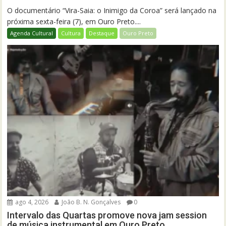
O documentário “Vira-Saia: o Inimigo da Coroa” será lançado na
próxima sexta-feira (7), em Ouro Preto....
Agenda Cultural
Cultura
Destaque
Ouro Preto
ago 4, 2026
João B. N. Gonçalves
0
Intervalo das Quartas promove nova jam session
de música instrumental em Ouro Preto