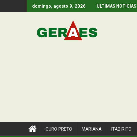
Skip
domingo, agosto 9, 2026
ÚLTIMAS NOTÍCIAS
to
content
OURO PRETO
MARIANA
ITABIRITO