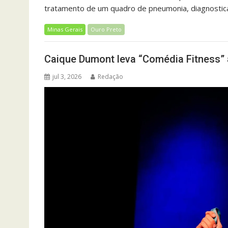
tratamento de um quadro de pneumonia, diagnostica
Minas Gerais
Ouro Preto
Caique Dumont leva “Comédia Fitness”
jul 3, 2026
Redação