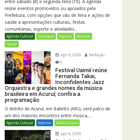
entre sábado (8) e segunda-feira (10). A agenda
reúne eventos promovidos ou apoiados pela
Prefeitura, com opções que vão de feira e ações de
saúde a apresentações culturais, festas
comunitárias, esporte e atividades...
Agenda Cultural
Destaque
Esporte
Mariana
Saúde
ago 6, 2026
Redação
0
Festival Uaimií reúne
Fernanda Takai,
Inconfidentes Jazz
Orquestra e grandes nomes da música
brasileira em Acuruí; confira a
programação
O distrito de Acuruí, em Itabirito (MG), será palco de
um dos maiores encontros entre música,...
Agenda Cultural
Itabirito
Minas Gerais
ago 6, 2026