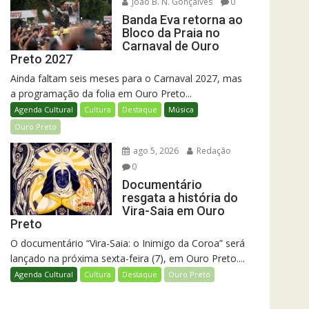
João B. N. Gonçalves
0
Banda Eva retorna ao
Bloco da Praia no
Carnaval de Ouro
Preto 2027
Ainda faltam seis meses para o Carnaval 2027, mas
a programação da folia em Ouro Preto...
Agenda Cultural
Cultura
Destaque
Música
Ouro Preto
ago 5, 2026
Redação
0
Documentário
resgata a história do
Vira-Saia em Ouro
Preto
O documentário “Vira-Saia: o Inimigo da Coroa” será
lançado na próxima sexta-feira (7), em Ouro Preto....
Agenda Cultural
Cultura
Destaque
Ouro Preto