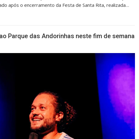
do após o encerramento da Festa de Santa Rita, realizada…
 ao Parque das Andorinhas neste fim de semana