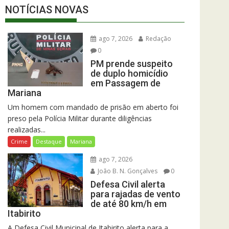
NOTÍCIAS NOVAS
ago 7, 2026
Redação
0
PM prende suspeito
de duplo homicídio
em Passagem de
Mariana
Um homem com mandado de prisão em aberto foi
preso pela Polícia Militar durante diligências
realizadas...
Crime
Destaque
Mariana
ago 7, 2026
João B. N. Gonçalves
0
Defesa Civil alerta
para rajadas de vento
de até 80 km/h em
Itabirito
A Defesa Civil Municipal de Itabirito alerta para a