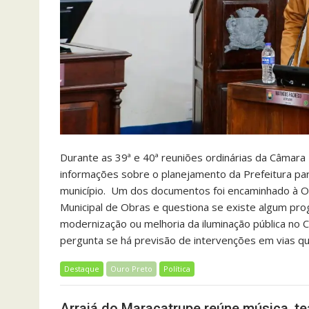
Durante as 39ª e 40ª reuniões ordinárias da Câmar
informações sobre o planejamento da Prefeitura par
município. Um dos documentos foi encaminhado à Ou
Municipal de Obras e questiona se existe algum pro
modernização ou melhoria da iluminação pública no
pergunta se há previsão de intervenções em vias q
Destaque
Ouro Preto
Política
Arraiá do Maracatrupe reúne música, te