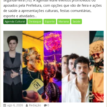
segunda-feira (10). A agenda reúne eventos promovidos ou
apoiados pela Prefeitura, com opções que vão de feira e ações
de saúde a apresentações culturais, festas comunitárias,
esporte e atividades...
Agenda Cultural
Destaque
Esporte
Mariana
Saúde
ago 6, 2026
Redação
0