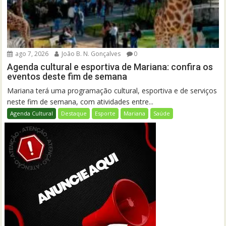
ago 7, 2026
João B. N. Gonçalves
0
Agenda cultural e esportiva de Mariana: confira os
eventos deste fim de semana
Mariana terá uma programação cultural, esportiva e de serviços
neste fim de semana, com atividades entre...
Agenda Cultural
Destaque
Esporte
Mariana
Saúde