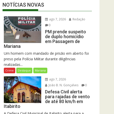
NOTÍCIAS NOVAS
ago 7, 2026
Redação
0
PM prende suspeito
de duplo homicídio
em Passagem de
Mariana
Um homem com mandado de prisão em aberto foi
preso pela Polícia Militar durante diligências
realizadas...
Crime
Destaque
Mariana
ago 7, 2026
João B. N. Gonçalves
0
Defesa Civil alerta
para rajadas de vento
de até 80 km/h em
Itabirito
A Defesa Civil Municipal de Itabirito alerta para a