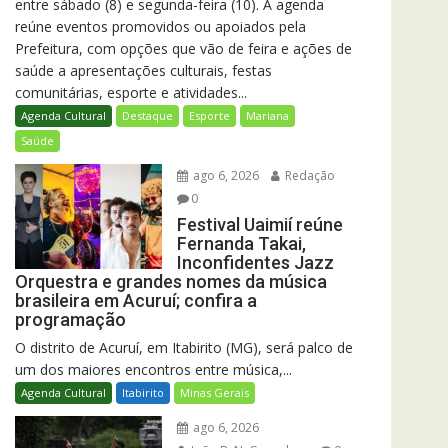
entre sábado (8) e segunda-feira (10). A agenda
reúne eventos promovidos ou apoiados pela
Prefeitura, com opções que vão de feira e ações de
saúde a apresentações culturais, festas
comunitárias, esporte e atividades...
Agenda Cultural
Destaque
Esporte
Mariana
Saúde
ago 6, 2026
Redação
0
Festival Uaimií reúne
Fernanda Takai,
Inconfidentes Jazz
Orquestra e grandes nomes da música
brasileira em Acuruí; confira a
programação
O distrito de Acuruí, em Itabirito (MG), será palco de
um dos maiores encontros entre música,...
Agenda Cultural
Itabirito
Minas Gerais
ago 6, 2026