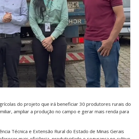
ícolas do projeto que irá beneficiar 30 produtores rurais do
a familiar, ampliar a produção no campo e gerar mais renda para
ncia Técnica e Extensão Rural do Estado de Minas Gerais
erecer mais eficiência, produtividade e segurança no cultivo