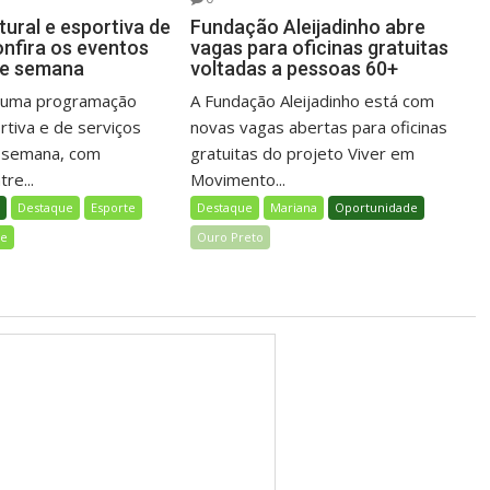
ural e esportiva de
Fundação Aleijadinho abre
onfira os eventos
vagas para oficinas gratuitas
de semana
voltadas a pessoas 60+
á uma programação
A Fundação Aleijadinho está com
ortiva e de serviços
novas vagas abertas para oficinas
e semana, com
gratuitas do projeto Viver em
re...
Movimento...
l
Destaque
Esporte
Destaque
Mariana
Oportunidade
de
Ouro Preto