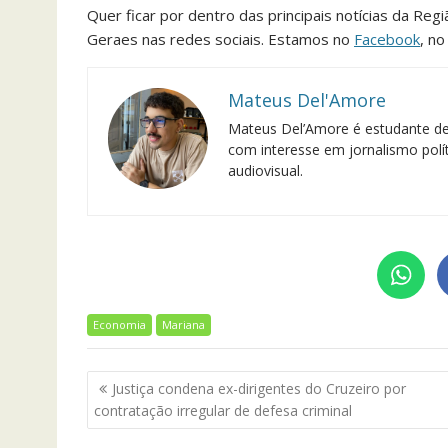
Quer ficar por dentro das principais notícias da Reg
Geraes nas redes sociais. Estamos no
Facebook
, n
Mateus Del'Amore
Mateus Del’Amore é estudante de
com interesse em jornalismo polít
audiovisual.
Economia
Mariana
Navegação
Justiça condena ex-dirigentes do Cruzeiro por
de
contratação irregular de defesa criminal
Post