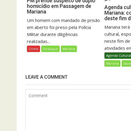
PM prende suspeito de duplo
homicídio em Passagem de
Agenda cult
Mariana
Mariana: c
deste fim 
Um homem com mandado de prisão
Mariana ter
em aberto foi preso pela Polícia
cultural, esp
Militar durante diligências
neste fim d
realizadas...
atividades ent
Crime
Destaque
Mariana
Agenda Cultura
Mariana
Saú
LEAVE A COMMENT