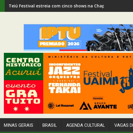
PM prende suspeito de duplo homicídio em Passagem de M
MINAS GERAIS
BRASIL
AGENDA CULTURAL
VAGAS D