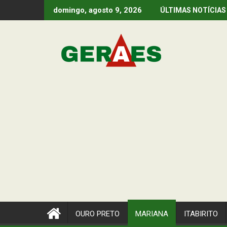
Skip
domingo, agosto 9, 2026
ÚLTIMAS NOTÍCIAS
to
content
OURO PRETO
MARIANA
ITABIRITO