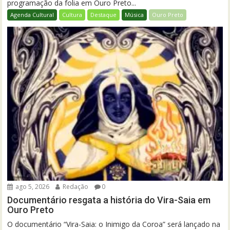
programação da folia em Ouro Preto...
Agenda Cultural
Cultura
Destaque
Música
Ouro Preto
ago 5, 2026
Redação
0
Documentário resgata a história do Vira-Saia em
Ouro Preto
O documentário “Vira-Saia: o Inimigo da Coroa” será lançado na