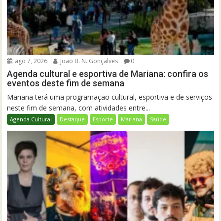
ago 7, 2026
João B. N. Gonçalves
0
Agenda cultural e esportiva de Mariana: confira os
eventos deste fim de semana
Mariana terá uma programação cultural, esportiva e de serviços
neste fim de semana, com atividades entre...
Agenda Cultural
Destaque
Esporte
Mariana
Saúde