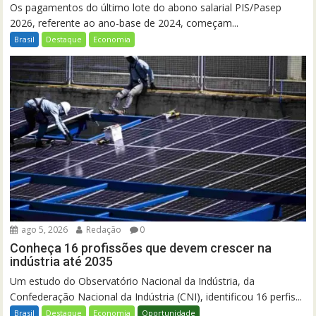
Os pagamentos do último lote do abono salarial PIS/Pasep
2026, referente ao ano-base de 2024, começam...
Brasil
Destaque
Economia
ago 5, 2026
Redação
0
Conheça 16 profissões que devem crescer na
indústria até 2035
Um estudo do Observatório Nacional da Indústria, da
Confederação Nacional da Indústria (CNI), identificou 16 perfis...
Brasil
Destaque
Economia
Oportunidade