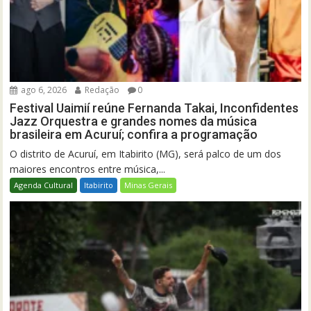
ago 6, 2026
Redação
0
Festival Uaimií reúne Fernanda Takai, Inconfidentes
Jazz Orquestra e grandes nomes da música
brasileira em Acuruí; confira a programação
O distrito de Acuruí, em Itabirito (MG), será palco de um dos
maiores encontros entre música,...
Agenda Cultural
Itabirito
Minas Gerais