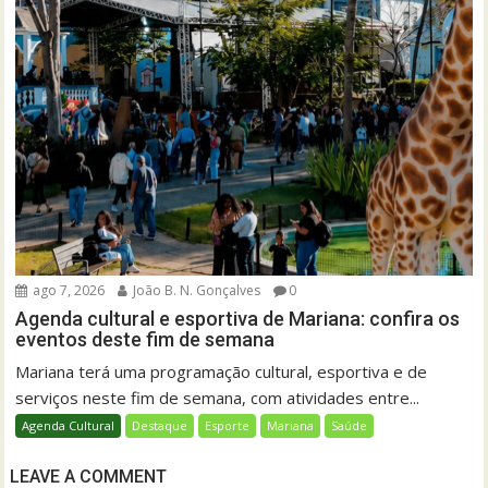
ago 7, 2026
João B. N. Gonçalves
0
Agenda cultural e esportiva de Mariana: confira os
eventos deste fim de semana
Mariana terá uma programação cultural, esportiva e de
serviços neste fim de semana, com atividades entre...
Agenda Cultural
Destaque
Esporte
Mariana
Saúde
LEAVE A COMMENT