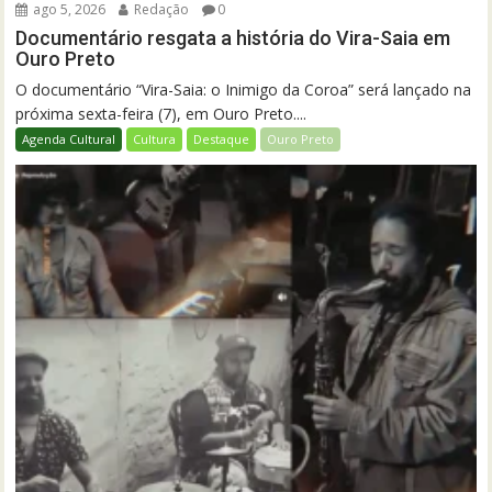
ago 5, 2026
Redação
0
Documentário resgata a história do Vira-Saia em
Ouro Preto
O documentário “Vira-Saia: o Inimigo da Coroa” será lançado na
próxima sexta-feira (7), em Ouro Preto....
Agenda Cultural
Cultura
Destaque
Ouro Preto