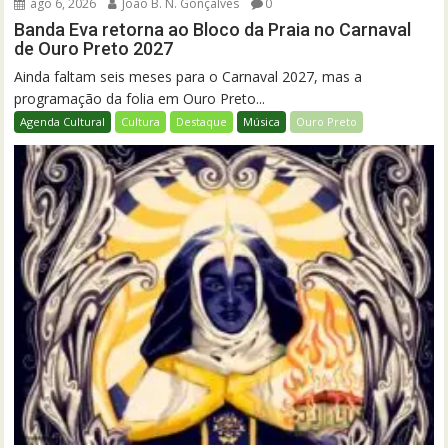
ago 6, 2026
João B. N. Gonçalves
0
Banda Eva retorna ao Bloco da Praia no Carnaval
de Ouro Preto 2027
Ainda faltam seis meses para o Carnaval 2027, mas a
programação da folia em Ouro Preto...
Agenda Cultural
Cultura
Destaque
Música
Ouro Preto