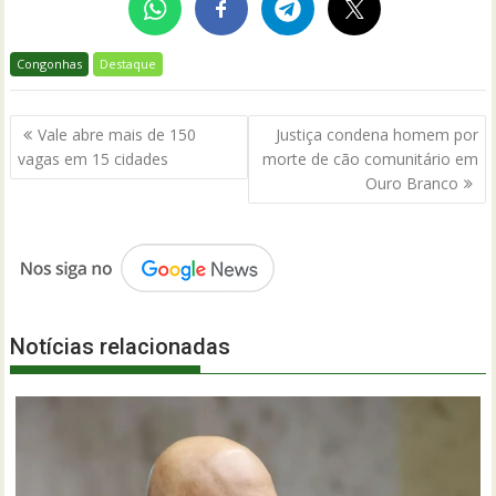
Congonhas
Destaque
Navegação
Vale abre mais de 150
Justiça condena homem por
de
vagas em 15 cidades
morte de cão comunitário em
Post
Ouro Branco
Notícias relacionadas