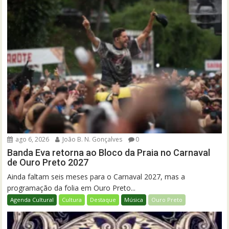
ago 6, 2026
João B. N. Gonçalves
0
Banda Eva retorna ao Bloco da Praia no Carnaval
de Ouro Preto 2027
Ainda faltam seis meses para o Carnaval 2027, mas a
programação da folia em Ouro Preto...
Agenda Cultural
Cultura
Destaque
Música
Ouro Preto