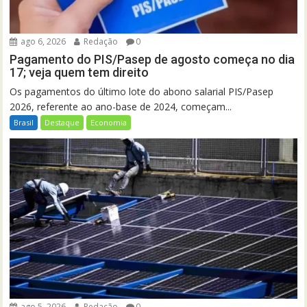
ago 6, 2026
Redação
0
Pagamento do PIS/Pasep de agosto começa no dia
17; veja quem tem direito
Os pagamentos do último lote do abono salarial PIS/Pasep
2026, referente ao ano-base de 2024, começam...
Brasil
Destaque
Economia
ago 5, 2026
Redação
0