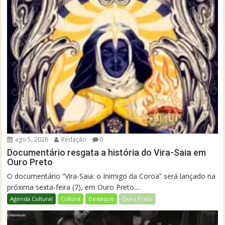
ago 5, 2026
Redação
0
Documentário resgata a história do Vira-Saia em
Ouro Preto
O documentário “Vira-Saia: o Inimigo da Coroa” será lançado na
próxima sexta-feira (7), em Ouro Preto....
Agenda Cultural
Cultura
Destaque
Ouro Preto