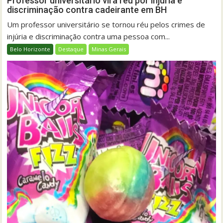
Professor universitário vira réu por injúria e
discriminação contra cadeirante em BH
Um professor universitário se tornou réu pelos crimes de
injúria e discriminação contra uma pessoa com...
Belo Horizonte
Destaque
Minas Gerais