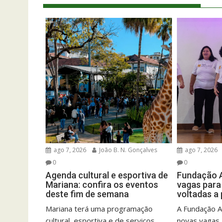
ago 7, 2026
João B. N. Gonçalves
ago 7, 2026
0
0
Agenda cultural e esportiva de
Fundação A
Mariana: confira os eventos
vagas para 
deste fim de semana
voltadas a
Mariana terá uma programação
A Fundação A
cultural, esportiva e de serviços
novas vagas 