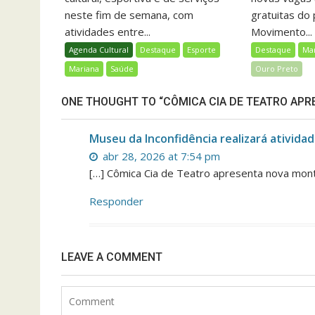
neste fim de semana, com
gratuitas do
atividades entre...
Movimento...
Agenda Cultural
Destaque
Esporte
Destaque
Ma
Mariana
Saúde
Ouro Preto
ONE THOUGHT TO “CÔMICA CIA DE TEATRO AP
Museu da Inconfidência realizará atividad
abr 28, 2026 at 7:54 pm
[…] Cômica Cia de Teatro apresenta nova m
Responder
LEAVE A COMMENT