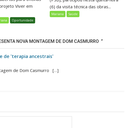
 projeto Viver em
(6) da visita técnica das obras...
Mariana
Saúde
riana
Oportunidade
RESENTA NOVA MONTAGEM DE DOM CASMURRO ”
e de 'terapia ancestrais'
ontagem de Dom Casmurro […]