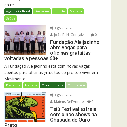
entre...
Agenda Cultural
Destaque
Esporte
Mariana
Saúde
ago 7, 2026
João B. N. Gonçalves
0
Fundação Aleijadinho
abre vagas para
oficinas gratuitas
voltadas a pessoas 60+
A Fundação Aleijadinho está com novas vagas
abertas para oficinas gratuitas do projeto Viver em
Movimento...
Destaque
Mariana
Oportunidade
Ouro Preto
ago 7, 2026
Mateus Del'Amore
0
Teiú Festival estreia
com cinco shows na
Chapada de Ouro
Preto