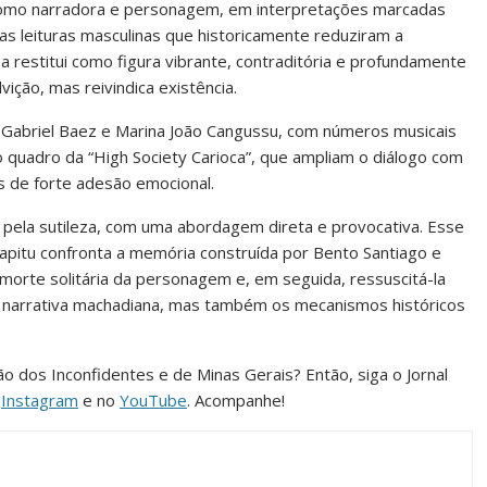
como narradora e personagem, em interpretações marcadas
 leituras masculinas que historicamente reduziram a
restitui como figura vibrante, contraditória e profundamente
ção, mas reivindica existência.
o, Gabriel Baez e Marina João Cangussu, com números musicais
o quadro da “High Society Carioca”, que ampliam o diálogo com
s de forte adesão emocional.
ela sutileza, com uma abordagem direta e provocativa. Esse
apitu confronta a memória construída por Bento Santiago e
a morte solitária da personagem e, em seguida, ressuscitá-la
a narrativa machadiana, mas também os mecanismos históricos
ião dos Inconfidentes e de Minas Gerais? Então, siga o Jornal
o
Instagram
e no
YouTube
. Acompanhe!