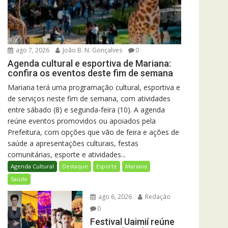
ago 7, 2026
João B. N. Gonçalves
0
Agenda cultural e esportiva de Mariana:
confira os eventos deste fim de semana
Mariana terá uma programação cultural, esportiva e
de serviços neste fim de semana, com atividades
entre sábado (8) e segunda-feira (10). A agenda
reúne eventos promovidos ou apoiados pela
Prefeitura, com opções que vão de feira e ações de
saúde a apresentações culturais, festas
comunitárias, esporte e atividades...
Agenda Cultural
Destaque
Esporte
Mariana
Saúde
ago 6, 2026
Redação
0
Festival Uaimií reúne