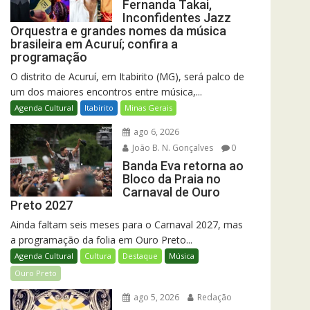
Fernanda Takai,
Inconfidentes Jazz
Orquestra e grandes nomes da música
brasileira em Acuruí; confira a
programação
O distrito de Acuruí, em Itabirito (MG), será palco de
um dos maiores encontros entre música,...
Agenda Cultural
Itabirito
Minas Gerais
ago 6, 2026
João B. N. Gonçalves
0
Banda Eva retorna ao
Bloco da Praia no
Carnaval de Ouro
Preto 2027
Ainda faltam seis meses para o Carnaval 2027, mas
a programação da folia em Ouro Preto...
Agenda Cultural
Cultura
Destaque
Música
Ouro Preto
ago 5, 2026
Redação