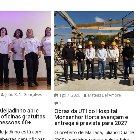
João B. N. Gonçalves
ago 7, 2026
Mateus Del'Amore
0
leijadinho abre
Obras da UTI do Hospital
oficinas gratuitas
Monsenhor Horta avançam e
 pessoas 60+
entrega é prevista para 2027
leijadinho está com
O prefeito de Mariana, Juliano Duarte
abertas para oficinas
(PSB), participou nesta quinta-feira