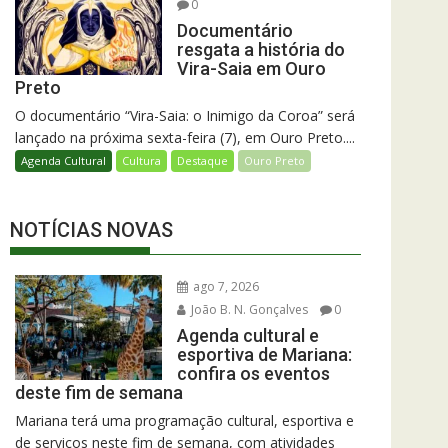
0
Documentário
resgata a história do
Vira-Saia em Ouro
Preto
O documentário “Vira-Saia: o Inimigo da Coroa” será
lançado na próxima sexta-feira (7), em Ouro Preto....
Agenda Cultural
Cultura
Destaque
Ouro Preto
NOTÍCIAS NOVAS
ago 7, 2026
João B. N. Gonçalves
0
Agenda cultural e
esportiva de Mariana:
confira os eventos
deste fim de semana
Mariana terá uma programação cultural, esportiva e
de serviços neste fim de semana, com atividades