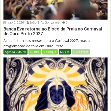
ago 6, 2026
João B. N. Gonçalves
0
Banda Eva retorna ao Bloco da Praia no Carnaval
de Ouro Preto 2027
Ainda faltam seis meses para o Carnaval 2027, mas a
programação da folia em Ouro Preto...
Agenda Cultural
Cultura
Destaque
Música
Ouro Preto