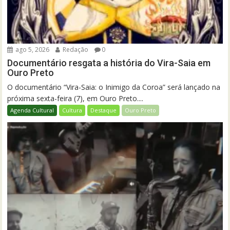
ago 5, 2026
Redação
0
Documentário resgata a história do Vira-Saia em
Ouro Preto
O documentário “Vira-Saia: o Inimigo da Coroa” será lançado na
próxima sexta-feira (7), em Ouro Preto....
Agenda Cultural
Cultura
Destaque
Ouro Preto