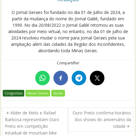
O Jornal Geraes foi fundado no dia 01 de Julho de 2024, a
partir da mudança do nome do Jornal Galilé, fundado em
1990. No dia 20/08/2022 o Jornal Galilé retornou as suas
atividades por meio virtual, no entanto, no dia 01 de julho de
2024 resolveu mudar o nome para Jornal Geraes pela sua
ampliação além das cidades da Região dos Inconfidentes,
abordando toda Minas Gerais.
Compartilhe!
Congonhas
Minas Gerais
Saúde
Navegação
Kilder de Melo e Rafael
Ouro Preto confirma horários
de
Barbosa representam Ouro
dos shows do aniversário da
Post
Preto em competição
cidade
estadual de mountain bike