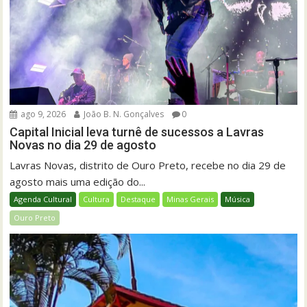
ago 9, 2026
João B. N. Gonçalves
0
Capital Inicial leva turnê de sucessos a Lavras
Novas no dia 29 de agosto
Lavras Novas, distrito de Ouro Preto, recebe no dia 29 de
agosto mais uma edição do...
Agenda Cultural
Cultura
Destaque
Minas Gerais
Música
Ouro Preto