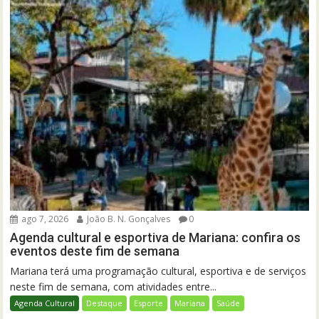
ago 7, 2026
João B. N. Gonçalves
0
Agenda cultural e esportiva de Mariana: confira os
eventos deste fim de semana
Mariana terá uma programação cultural, esportiva e de serviços
neste fim de semana, com atividades entre...
Agenda Cultural
Destaque
Esporte
Mariana
Saúde