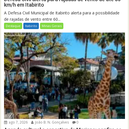
km/h em Itabirito
A Defesa Civil Municipal de Itabirito alerta para a possibilidade
de rajadas de vento entre 60...
Destaque
Itabirito
Minas Gerais
ago 7, 2026
João B. N. Gonçalves
0