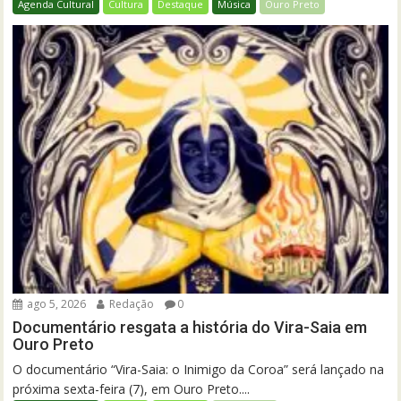
Agenda Cultural
Cultura
Destaque
Música
Ouro Preto
ago 5, 2026
Redação
0
Documentário resgata a história do Vira-Saia em
Ouro Preto
O documentário “Vira-Saia: o Inimigo da Coroa” será lançado na
próxima sexta-feira (7), em Ouro Preto....