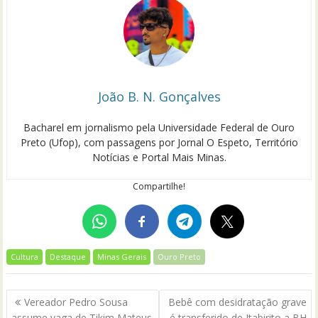
João B. N. Gonçalves
Bacharel em jornalismo pela Universidade Federal de Ouro
Preto (Ufop), com passagens por Jornal O Espeto, Território
Notícias e Portal Mais Minas.
Compartilhe!
Cultura
Destaque
Minas Gerais
Ouro Preto
Navegação
Vereador Pedro Sousa
Bebê com desidratação grave
de
assume vaga de Tikim Mateus
é transferido de Itabirito a BH