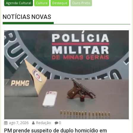
Agenda Cultural
Cultura
Destaque
Ouro Preto
NOTÍCIAS NOVAS
ago 7, 2026
Redação
0
PM prende suspeito de duplo homicídio em