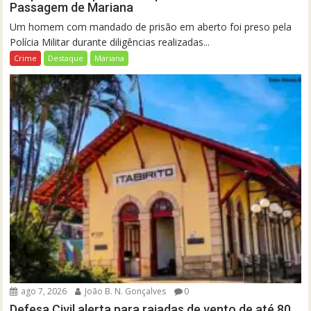
Passagem de Mariana
Um homem com mandado de prisão em aberto foi preso pela
Polícia Militar durante diligências realizadas...
Crime
Destaque
Mariana
ago 7, 2026
João B. N. Gonçalves
0
Defesa Civil alerta para rajadas de vento de até 80