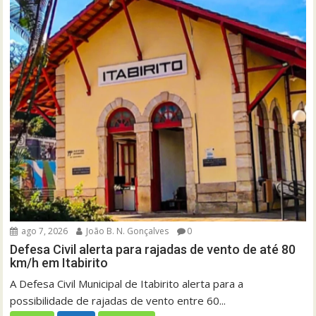
ago 7, 2026
João B. N. Gonçalves
0
Defesa Civil alerta para rajadas de vento de até 80
km/h em Itabirito
A Defesa Civil Municipal de Itabirito alerta para a
possibilidade de rajadas de vento entre 60...