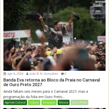
ago 6, 2026
João B. N. Gonçalves
0
Banda Eva retorna ao Bloco da Praia no Carnaval
de Ouro Preto 2027
Ainda faltam seis meses para o Carnaval 2027, mas a
programação da folia em Ouro Preto...
Agenda Cultural
Cultura
Destaque
Música
Ouro Preto