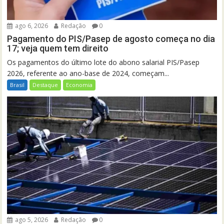
ago 6, 2026
Redação
0
Pagamento do PIS/Pasep de agosto começa no dia
17; veja quem tem direito
Os pagamentos do último lote do abono salarial PIS/Pasep
2026, referente ao ano-base de 2024, começam...
Brasil
Destaque
Economia
ago 5, 2026
Redação
0