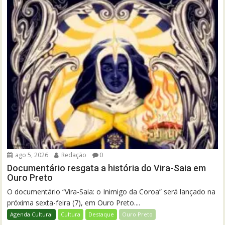
ago 5, 2026
Redação
0
Documentário resgata a história do Vira-Saia em
Ouro Preto
O documentário “Vira-Saia: o Inimigo da Coroa” será lançado na
próxima sexta-feira (7), em Ouro Preto....
Agenda Cultural
Cultura
Destaque
Ouro Preto