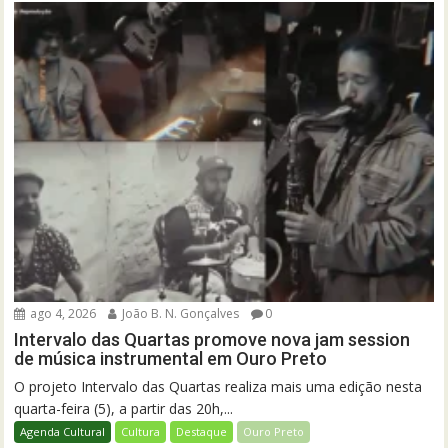
ago 4, 2026
João B. N. Gonçalves
0
Intervalo das Quartas promove nova jam session
de música instrumental em Ouro Preto
O projeto Intervalo das Quartas realiza mais uma edição nesta
quarta-feira (5), a partir das 20h,...
Agenda Cultural
Cultura
Destaque
Ouro Preto