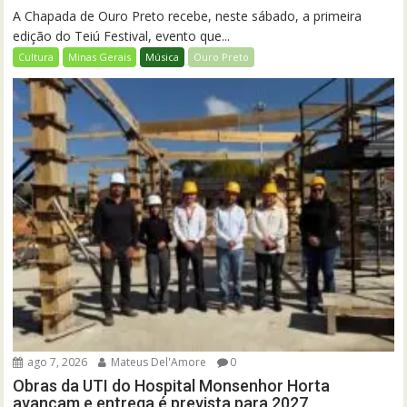
A Chapada de Ouro Preto recebe, neste sábado, a primeira
edição do Teiú Festival, evento que...
Cultura
Minas Gerais
Música
Ouro Preto
ago 7, 2026
Mateus Del'Amore
0
Obras da UTI do Hospital Monsenhor Horta
avançam e entrega é prevista para 2027