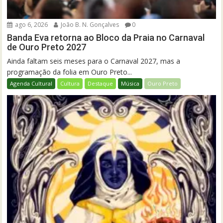
ago 6, 2026
João B. N. Gonçalves
0
Banda Eva retorna ao Bloco da Praia no Carnaval
de Ouro Preto 2027
Ainda faltam seis meses para o Carnaval 2027, mas a
programação da folia em Ouro Preto...
Agenda Cultural
Cultura
Destaque
Música
Ouro Preto