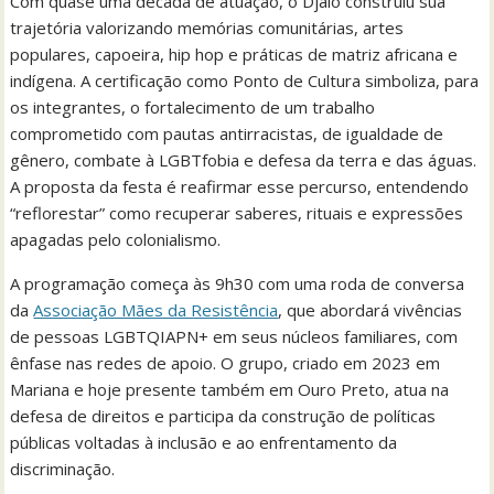
Com quase uma década de atuação, o Djalo construiu sua
trajetória valorizando memórias comunitárias, artes
populares, capoeira, hip hop e práticas de matriz africana e
indígena. A certificação como Ponto de Cultura simboliza, para
os integrantes, o fortalecimento de um trabalho
comprometido com pautas antirracistas, de igualdade de
gênero, combate à LGBTfobia e defesa da terra e das águas.
A proposta da festa é reafirmar esse percurso, entendendo
“reflorestar” como recuperar saberes, rituais e expressões
apagadas pelo colonialismo.
A programação começa às 9h30 com uma roda de conversa
da
Associação Mães da Resistência
, que abordará vivências
de pessoas LGBTQIAPN+ em seus núcleos familiares, com
ênfase nas redes de apoio. O grupo, criado em 2023 em
Mariana e hoje presente também em Ouro Preto, atua na
defesa de direitos e participa da construção de políticas
públicas voltadas à inclusão e ao enfrentamento da
discriminação.