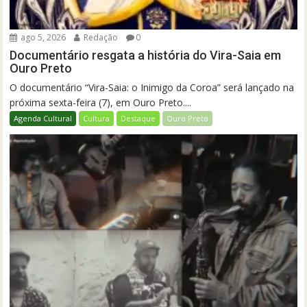
ago 5, 2026
Redação
0
Documentário resgata a história do Vira-Saia em
Ouro Preto
O documentário “Vira-Saia: o Inimigo da Coroa” será lançado na
próxima sexta-feira (7), em Ouro Preto....
Agenda Cultural
Cultura
Destaque
Ouro Preto