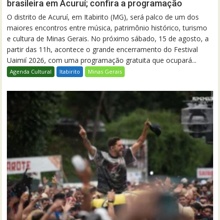
brasileira em Acuruí; confira a programação
O distrito de Acuruí, em Itabirito (MG), será palco de um dos
maiores encontros entre música, patrimônio histórico, turismo
e cultura de Minas Gerais. No próximo sábado, 15 de agosto, a
partir das 11h, acontece o grande encerramento do Festival
Uaimií 2026, com uma programação gratuita que ocupará...
Agenda Cultural
Itabirito
Minas Gerais