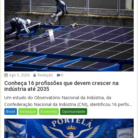
ago 5, 2026
Redação
0
Conheça 16 profissões que devem crescer na
indústria até 2035
Um estudo do Observatório Nacional da Indústria, da
Confederação Nacional da Indústria (CNI), identificou 16 perfis...
Brasil
Destaque
Economia
Oportunidade