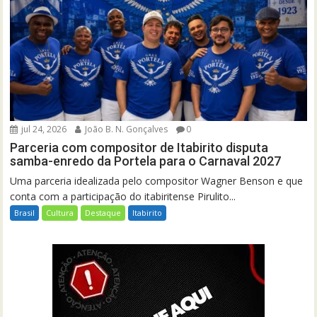
jul 24, 2026
João B. N. Gonçalves
0
Parceria com compositor de Itabirito disputa
samba-enredo da Portela para o Carnaval 2027
Uma parceria idealizada pelo compositor Wagner Benson e que
conta com a participação do itabiritense Pirulito...
Brasil
Cultura
Destaque
Itabirito