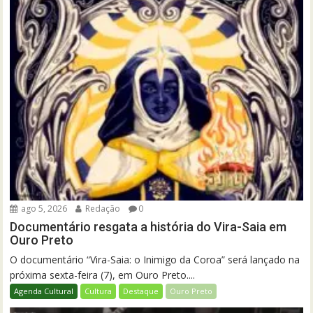
ago 5, 2026
Redação
0
Documentário resgata a história do Vira-Saia em
Ouro Preto
O documentário “Vira-Saia: o Inimigo da Coroa” será lançado na
próxima sexta-feira (7), em Ouro Preto....
Agenda Cultural
Cultura
Destaque
Ouro Preto