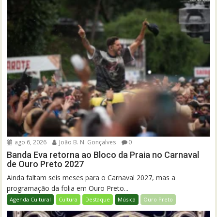
ago 6, 2026
João B. N. Gonçalves
0
Banda Eva retorna ao Bloco da Praia no Carnaval
de Ouro Preto 2027
Ainda faltam seis meses para o Carnaval 2027, mas a
programação da folia em Ouro Preto...
Agenda Cultural
Cultura
Destaque
Música
Ouro Preto