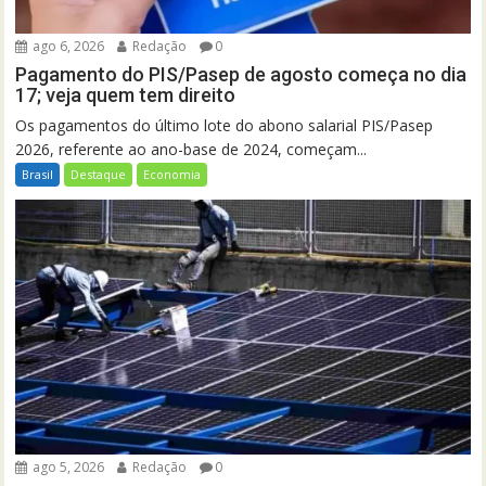
ago 6, 2026
Redação
0
Pagamento do PIS/Pasep de agosto começa no dia
17; veja quem tem direito
Os pagamentos do último lote do abono salarial PIS/Pasep
2026, referente ao ano-base de 2024, começam...
Brasil
Destaque
Economia
ago 5, 2026
Redação
0