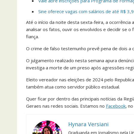
Vale abre inscrições para Programa de Forma
Sine oferece vagas com salários de até R$ 3,9
Até o início da noite desta sexta-feira, a ocorrênc
analisar os fatos, ouvir os envolvidos e decidir se o
fiança.
O crime de falso testemunho prevê pena de dois a q
O julgamento realizado nesta semana apura denúnci
investiga a morte de um preso após agressões reg
Eleito vereador nas eleições de 2024 pelo Republic
também atua como servidor público estadual.
Quer ficar por dentro das principais notícias da Reg
Geraes nas redes sociais. Estamos no
Facebook
, n
Hynara Versiani
Graduanda em Jornalismo pela Un