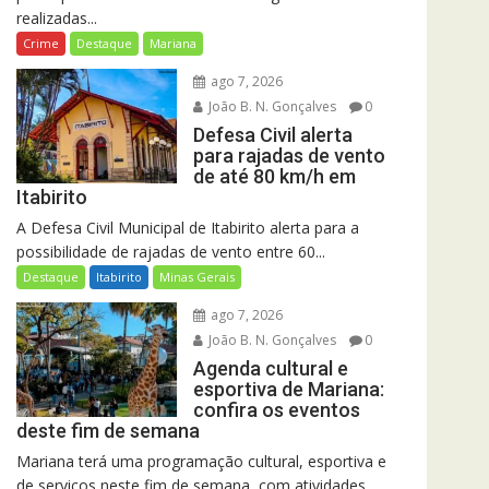
realizadas...
Crime
Destaque
Mariana
ago 7, 2026
João B. N. Gonçalves
0
Defesa Civil alerta
para rajadas de vento
de até 80 km/h em
Itabirito
A Defesa Civil Municipal de Itabirito alerta para a
possibilidade de rajadas de vento entre 60...
Destaque
Itabirito
Minas Gerais
ago 7, 2026
João B. N. Gonçalves
0
Agenda cultural e
esportiva de Mariana:
confira os eventos
deste fim de semana
Mariana terá uma programação cultural, esportiva e
de serviços neste fim de semana, com atividades