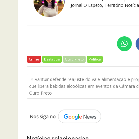
Jornal O Espeto, Território Notíc
Crime
Destaque
Ouro Preto
Política
Navegação
Vantuir defende reajuste do vale-alimentação e pro
de
que libera bebidas alcoólicas em eventos da Câmara 
Post
Ouro Preto
Notícias relacionadas