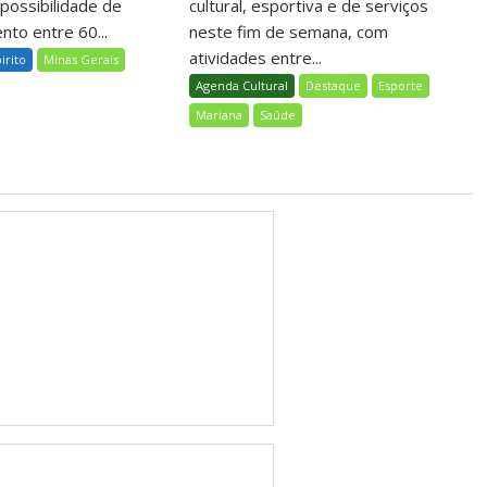
 possibilidade de
cultural, esportiva e de serviços
nto entre 60...
neste fim de semana, com
atividades entre...
birito
Minas Gerais
Agenda Cultural
Destaque
Esporte
Mariana
Saúde