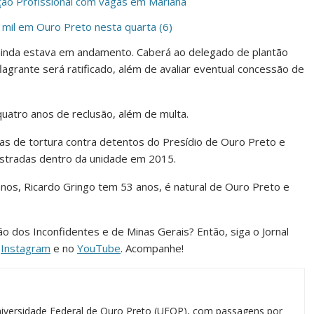
ção Profissional com vagas em Mariana
 mil em Ouro Preto nesta quarta (6)
ia ainda estava em andamento. Caberá ao delegado de plantão
 flagrante será ratificado, além de avaliar eventual concessão de
uatro anos de reclusão, além de multa.
as de tortura contra detentos do Presídio de Ouro Preto e
istradas dentro da unidade em 2015.
anos, Ricardo Gringo tem 53 anos, é natural de Ouro Preto e
ião dos Inconfidentes e de Minas Gerais? Então, siga o Jornal
o
Instagram
e no
YouTube
. Acompanhe!
iversidade Federal de Ouro Preto (UFOP), com passagens por