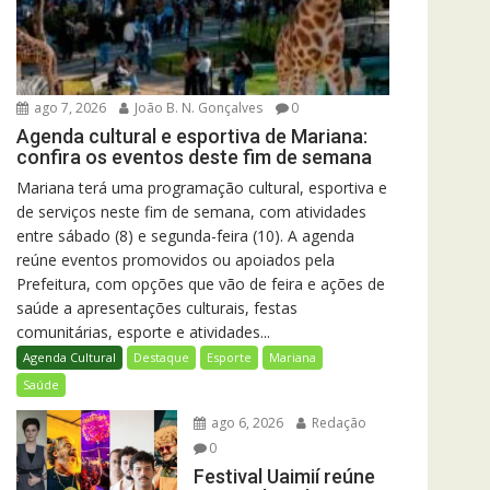
ago 7, 2026
João B. N. Gonçalves
0
Agenda cultural e esportiva de Mariana:
confira os eventos deste fim de semana
Mariana terá uma programação cultural, esportiva e
de serviços neste fim de semana, com atividades
entre sábado (8) e segunda-feira (10). A agenda
reúne eventos promovidos ou apoiados pela
Prefeitura, com opções que vão de feira e ações de
saúde a apresentações culturais, festas
comunitárias, esporte e atividades...
Agenda Cultural
Destaque
Esporte
Mariana
Saúde
ago 6, 2026
Redação
0
Festival Uaimií reúne