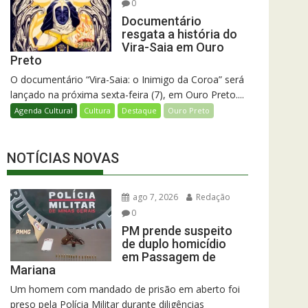
0
Documentário
resgata a história do
Vira-Saia em Ouro
Preto
O documentário “Vira-Saia: o Inimigo da Coroa” será
lançado na próxima sexta-feira (7), em Ouro Preto....
Agenda Cultural
Cultura
Destaque
Ouro Preto
NOTÍCIAS NOVAS
ago 7, 2026
Redação
0
PM prende suspeito
de duplo homicídio
em Passagem de
Mariana
Um homem com mandado de prisão em aberto foi
preso pela Polícia Militar durante diligências