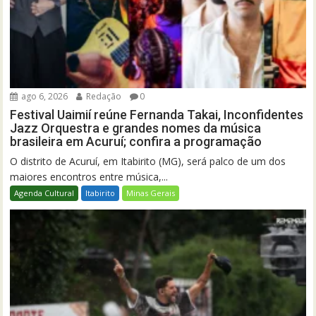
ago 6, 2026
Redação
0
Festival Uaimií reúne Fernanda Takai, Inconfidentes
Jazz Orquestra e grandes nomes da música
brasileira em Acuruí; confira a programação
O distrito de Acuruí, em Itabirito (MG), será palco de um dos
maiores encontros entre música,...
Agenda Cultural
Itabirito
Minas Gerais