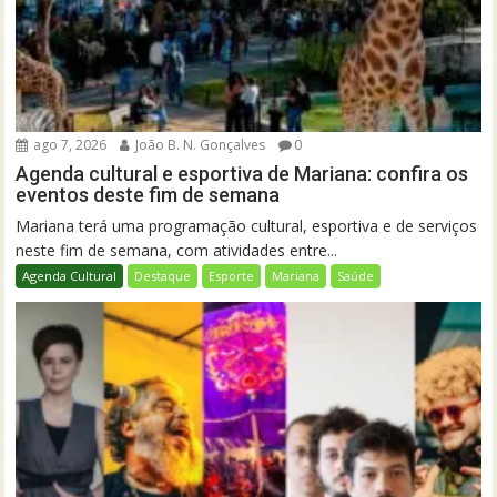
ago 7, 2026
João B. N. Gonçalves
0
Agenda cultural e esportiva de Mariana: confira os
eventos deste fim de semana
Mariana terá uma programação cultural, esportiva e de serviços
neste fim de semana, com atividades entre...
Agenda Cultural
Destaque
Esporte
Mariana
Saúde