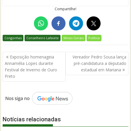
Compartilhe!
Congonhas
Conselheiro Lafaiete
Minas Gerais
Política
Navegação
Exposição homenageia
Vereador Pedro Sousa lança
de
Annamélia Lopes durante
pré-candidatura a deputado
Post
Festival de Inverno de Ouro
estadual em Mariana
Preto
Notícias relacionadas