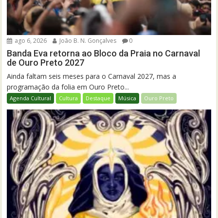
ago 6, 2026
João B. N. Gonçalves
0
Banda Eva retorna ao Bloco da Praia no Carnaval
de Ouro Preto 2027
Ainda faltam seis meses para o Carnaval 2027, mas a
programação da folia em Ouro Preto...
Agenda Cultural
Cultura
Destaque
Música
Ouro Preto