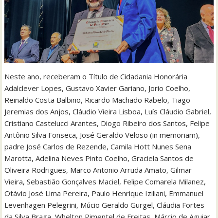
Neste ano, receberam o Título de Cidadania Honorária
Adalclever Lopes, Gustavo Xavier Gariano, Jorio Coelho,
Reinaldo Costa Balbino, Ricardo Machado Rabelo, Tiago
Jeremias dos Anjos, Cláudio Vieira Lisboa, Luís Cláudio Gabriel,
Cristiano Castelucci Arantes, Diogo Ribeiro dos Santos, Felipe
Antônio Silva Fonseca, José Geraldo Veloso (in memoriam),
padre José Carlos de Rezende, Camila Hott Nunes Sena
Marotta, Adelina Neves Pinto Coelho, Graciela Santos de
Oliveira Rodrigues, Marco Antonio Arruda Amato, Gilmar
Vieira, Sebastião Gonçalves Maciel, Felipe Comarela Milanez,
Otávio José Lima Pereira, Paulo Henrique Iziliani, Emmanuel
Levenhagen Pelegrini, Múcio Geraldo Gurgel, Cláudia Fortes
da Silva Braga, Whelton Pimentel de Freitas, Márcio de Aguiar