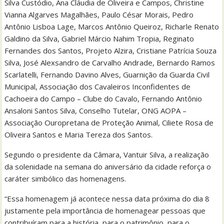
Silva Custódio, Ana Cláudia de Oliveira e Campos, Christine
Vianna Algarves Magalhães, Paulo César Morais, Pedro
Antônio Lisboa Lage, Marcos Antônio Queiroz, Richarle Renato
Galdino da Silva, Gabriel Márcio Nahim Tropia, Reginato
Fernandes dos Santos, Projeto Alzira, Cristiane Patrícia Souza
Silva, José Alexsandro de Carvalho Andrade, Bernardo Ramos
Scarlatelli, Fernando Davino Alves, Guarnição da Guarda Civil
Municipal, Associação dos Cavaleiros Inconfidentes de
Cachoeira do Campo – Clube do Cavalo, Fernando Antônio
Ansaloni Santos Silva, Conselho Tutelar, ONG AOPA –
Associação Ouropretana de Proteção Animal, Ciliete Rosa de
Oliveira Santos e Maria Tereza dos Santos.
Segundo o presidente da Câmara, Vantuir Silva, a realização
da solenidade na semana do aniversário da cidade reforça o
caráter simbólico das homenagens.
“Essa homenagem já acontece nessa data próxima do dia 8
justamente pela importância de homenagear pessoas que
contribuíram para a história, para o patrimônio, para o