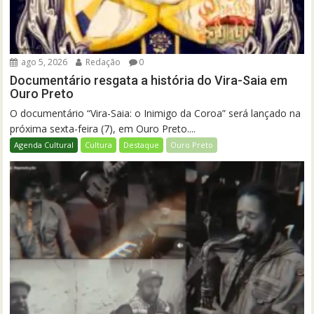
ago 5, 2026
Redação
0
Documentário resgata a história do Vira-Saia em
Ouro Preto
O documentário “Vira-Saia: o Inimigo da Coroa” será lançado na
próxima sexta-feira (7), em Ouro Preto....
Agenda Cultural
Cultura
Destaque
Ouro Preto