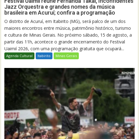
Festival Uaimií reúne Fernanda Takai, Inconfidentes
Jazz Orquestra e grandes nomes da música
brasileira em Acuruí; confira a programação
O distrito de Acuruí, em Itabirito (MG), será palco de um dos
maiores encontros entre música, patrimônio histórico, turismo
e cultura de Minas Gerais. No próximo sábado, 15 de agosto, a
partir das 11h, acontece o grande encerramento do Festival
Uaimií 2026, com uma programação gratuita que ocupará...
Agenda Cultural
Itabirito
Minas Gerais