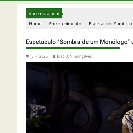
Você está aqui
Home
Entretenimento
Espetáculo “Sombra d
Espetáculo “Sombra de um Monólogo” un
jul 7, 2026
João B. N. Gonçalves