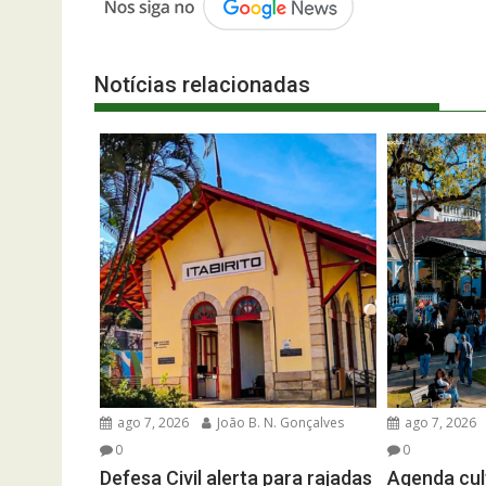
Notícias relacionadas
ago 7, 2026
João B. N. Gonçalves
ago 7, 2026
0
0
Defesa Civil alerta para rajadas
Agenda cult