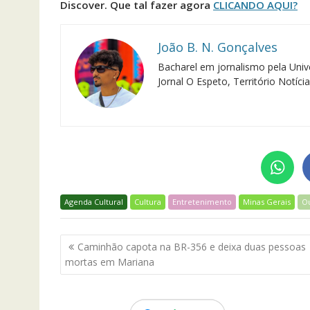
Discover. Que tal fazer agora
CLICANDO AQUI?
João B. N. Gonçalves
Bacharel em jornalismo pela Univ
Jornal O Espeto, Território Notíci
Agenda Cultural
Cultura
Entretenimento
Minas Gerais
O
Navegação
Caminhão capota na BR-356 e deixa duas pessoas
de
mortas em Mariana
Post