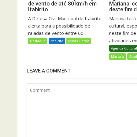
de vento de até 80 km/h em
Mariana: c
Itabirito
deste fim 
A Defesa Civil Municipal de Itabirito
Mariana ter
alerta para a possibilidade de
cultural, esp
rajadas de vento entre 60...
neste fim d
atividades ent
Destaque
Itabirito
Minas Gerais
Agenda Cultura
Mariana
Saú
LEAVE A COMMENT