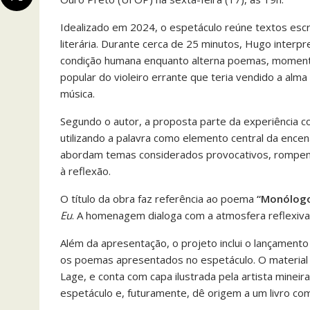
Idealizado em 2024, o espetáculo reúne textos escr
literária. Durante cerca de 25 minutos, Hugo inte
condição humana enquanto alterna poemas, momentos 
popular do violeiro errante que teria vendido a alm
música.
Segundo o autor, a proposta parte da experiência c
utilizando a palavra como elemento central da ence
abordam temas considerados provocativos, rompen
à reflexão.
O título da obra faz referência ao poema
“Monólog
Eu
. A homenagem dialoga com a atmosfera reflexiva
Além da apresentação, o projeto inclui o lançament
os poemas apresentados no espetáculo. O material 
Lage, e conta com capa ilustrada pela artista mine
espetáculo e, futuramente, dê origem a um livro co