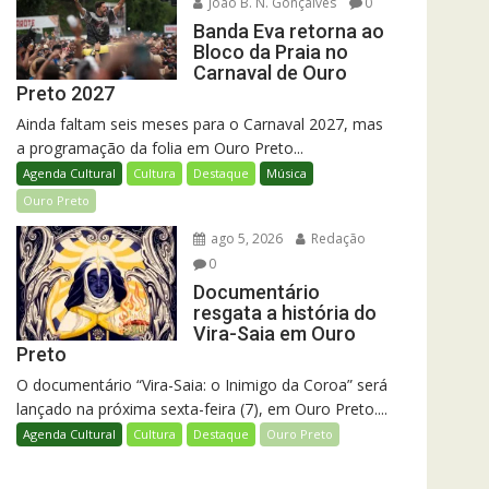
João B. N. Gonçalves
0
Banda Eva retorna ao
Bloco da Praia no
Carnaval de Ouro
Preto 2027
Ainda faltam seis meses para o Carnaval 2027, mas
a programação da folia em Ouro Preto...
Agenda Cultural
Cultura
Destaque
Música
Ouro Preto
ago 5, 2026
Redação
0
Documentário
resgata a história do
Vira-Saia em Ouro
Preto
O documentário “Vira-Saia: o Inimigo da Coroa” será
lançado na próxima sexta-feira (7), em Ouro Preto....
Agenda Cultural
Cultura
Destaque
Ouro Preto