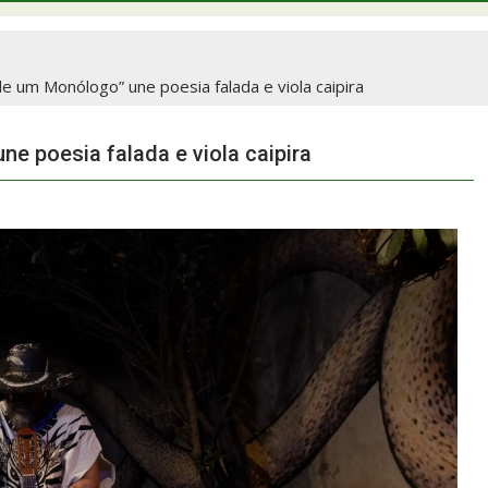
e um Monólogo” une poesia falada e viola caipira
e poesia falada e viola caipira