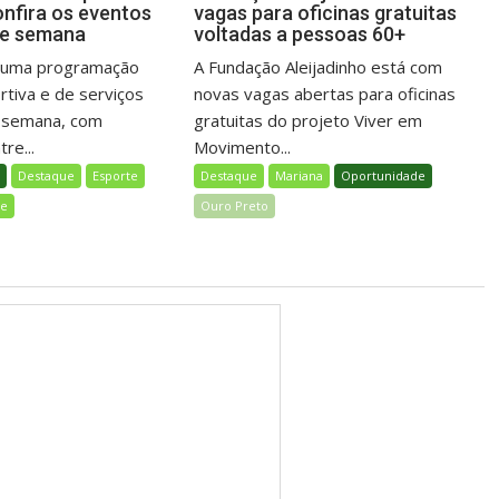
onfira os eventos
vagas para oficinas gratuitas
de semana
voltadas a pessoas 60+
á uma programação
A Fundação Aleijadinho está com
ortiva e de serviços
novas vagas abertas para oficinas
e semana, com
gratuitas do projeto Viver em
re...
Movimento...
l
Destaque
Esporte
Destaque
Mariana
Oportunidade
de
Ouro Preto