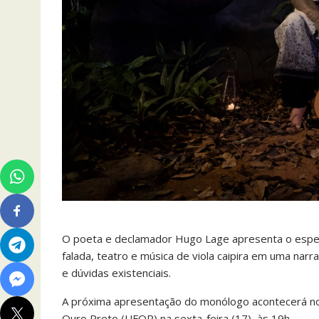
O poeta e declamador Hugo Lage apresenta o espe
falada, teatro e música de viola caipira em uma narr
e dúvidas existenciais.
A próxima apresentação do monólogo acontecerá no
Ouro Preto (UFOP) na sexta-feira (17), às 19h.