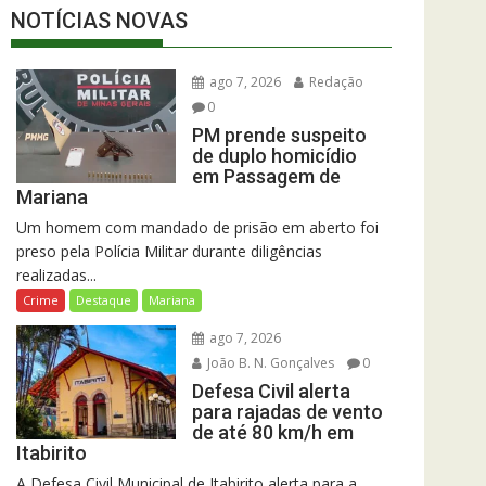
NOTÍCIAS NOVAS
ago 7, 2026
Redação
0
PM prende suspeito
de duplo homicídio
em Passagem de
Mariana
Um homem com mandado de prisão em aberto foi
preso pela Polícia Militar durante diligências
realizadas...
Crime
Destaque
Mariana
ago 7, 2026
João B. N. Gonçalves
0
Defesa Civil alerta
para rajadas de vento
de até 80 km/h em
Itabirito
A Defesa Civil Municipal de Itabirito alerta para a