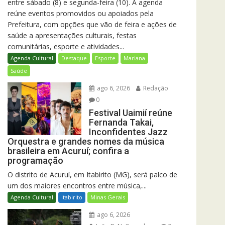
entre sábado (8) e segunda-feira (10). A agenda
reúne eventos promovidos ou apoiados pela
Prefeitura, com opções que vão de feira e ações de
saúde a apresentações culturais, festas
comunitárias, esporte e atividades...
Agenda Cultural
Destaque
Esporte
Mariana
Saúde
ago 6, 2026
Redação
0
Festival Uaimií reúne
Fernanda Takai,
Inconfidentes Jazz
Orquestra e grandes nomes da música
brasileira em Acuruí; confira a
programação
O distrito de Acuruí, em Itabirito (MG), será palco de
um dos maiores encontros entre música,...
Agenda Cultural
Itabirito
Minas Gerais
ago 6, 2026