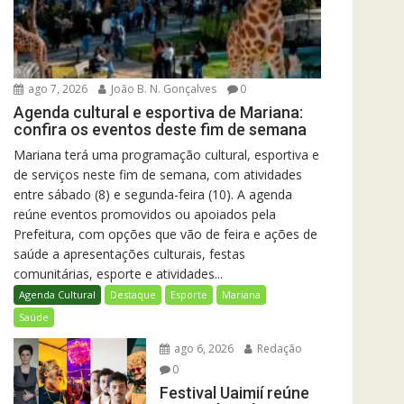
ago 7, 2026
João B. N. Gonçalves
0
Agenda cultural e esportiva de Mariana:
confira os eventos deste fim de semana
Mariana terá uma programação cultural, esportiva e
de serviços neste fim de semana, com atividades
entre sábado (8) e segunda-feira (10). A agenda
reúne eventos promovidos ou apoiados pela
Prefeitura, com opções que vão de feira e ações de
saúde a apresentações culturais, festas
comunitárias, esporte e atividades...
Agenda Cultural
Destaque
Esporte
Mariana
Saúde
ago 6, 2026
Redação
0
Festival Uaimií reúne