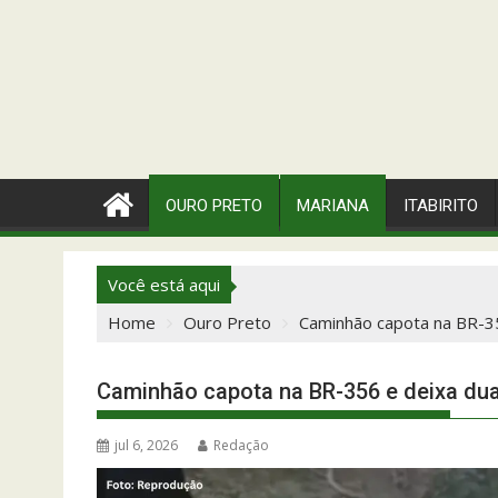
OURO PRETO
MARIANA
ITABIRITO
Você está aqui
Home
Ouro Preto
Caminhão capota na BR-3
Caminhão capota na BR-356 e deixa du
jul 6, 2026
Redação