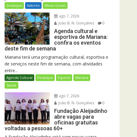
Destaque
Itabirito
Minas Gerais
ago 7, 2026
João B. N. Gonçalves
0
Agenda cultural e
esportiva de Mariana:
confira os eventos
deste fim de semana
Mariana terá uma programação cultural, esportiva e
de serviços neste fim de semana, com atividades
entre...
Agenda Cultural
Destaque
Esporte
Mariana
Saúde
ago 7, 2026
João B. N. Gonçalves
0
Fundação Aleijadinho
abre vagas para
oficinas gratuitas
voltadas a pessoas 60+
A Fundação Aleijadinho está com novas vagas