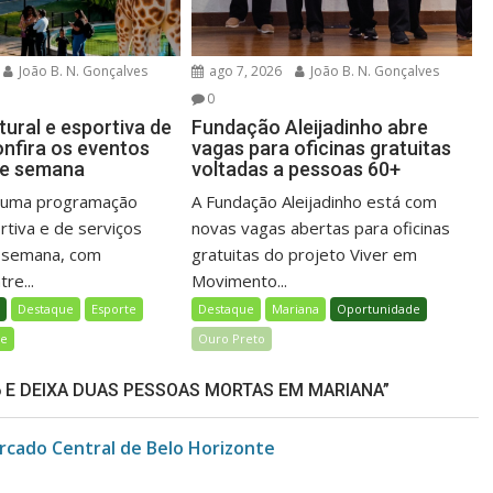
João B. N. Gonçalves
ago 7, 2026
João B. N. Gonçalves
0
ural e esportiva de
Fundação Aleijadinho abre
onfira os eventos
vagas para oficinas gratuitas
de semana
voltadas a pessoas 60+
á uma programação
A Fundação Aleijadinho está com
ortiva e de serviços
novas vagas abertas para oficinas
e semana, com
gratuitas do projeto Viver em
re...
Movimento...
l
Destaque
Esporte
Destaque
Mariana
Oportunidade
de
Ouro Preto
 E DEIXA DUAS PESSOAS MORTAS EM MARIANA”
rcado Central de Belo Horizonte