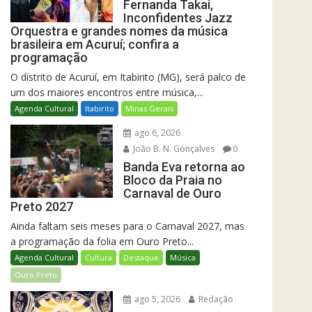
Fernanda Takai,
Inconfidentes Jazz
Orquestra e grandes nomes da música
brasileira em Acuruí; confira a
programação
O distrito de Acuruí, em Itabirito (MG), será palco de
um dos maiores encontros entre música,...
Agenda Cultural
Itabirito
Minas Gerais
ago 6, 2026
João B. N. Gonçalves
0
Banda Eva retorna ao
Bloco da Praia no
Carnaval de Ouro
Preto 2027
Ainda faltam seis meses para o Carnaval 2027, mas
a programação da folia em Ouro Preto...
Agenda Cultural
Cultura
Destaque
Música
Ouro Preto
ago 5, 2026
Redação