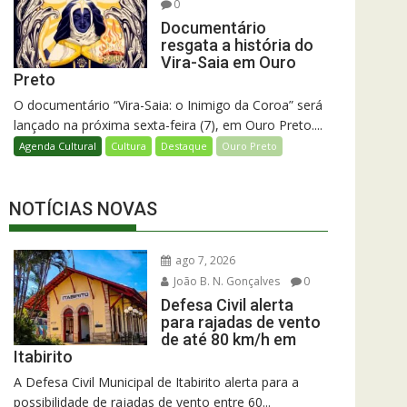
0
Documentário
resgata a história do
Vira-Saia em Ouro
Preto
O documentário “Vira-Saia: o Inimigo da Coroa” será
lançado na próxima sexta-feira (7), em Ouro Preto....
Agenda Cultural
Cultura
Destaque
Ouro Preto
NOTÍCIAS NOVAS
ago 7, 2026
João B. N. Gonçalves
0
Defesa Civil alerta
para rajadas de vento
de até 80 km/h em
Itabirito
A Defesa Civil Municipal de Itabirito alerta para a
possibilidade de rajadas de vento entre 60...