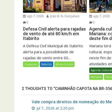
ago 7, 2026
João B. N. Gonçalves
ago 7, 2026
0
0
Defesa Civil alerta para rajadas
Agenda cult
de vento de até 80 km/h em
Mariana: c
Itabirito
deste fim 
A Defesa Civil Municipal de Itabirito
Mariana ter
alerta para a possibilidade de
cultural, esp
rajadas de vento entre 60...
neste fim d
atividades ent
Destaque
Itabirito
Minas Gerais
Agenda Cultura
Mariana
Saú
2 THOUGHTS TO “CAMINHÃO CAPOTA NA BR-356
Vale compra direitos de nomeação do Me
jul 7, 2026 at 2:20 pm