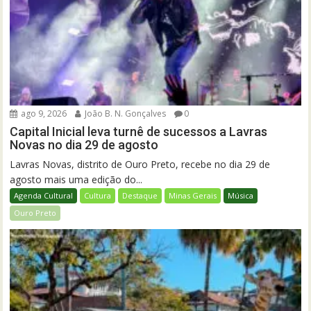
ago 9, 2026
João B. N. Gonçalves
0
Capital Inicial leva turnê de sucessos a Lavras
Novas no dia 29 de agosto
Lavras Novas, distrito de Ouro Preto, recebe no dia 29 de
agosto mais uma edição do...
Agenda Cultural
Cultura
Destaque
Minas Gerais
Música
Ouro Preto