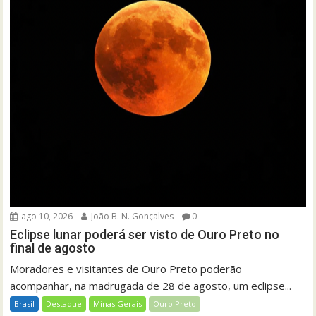
ago 10, 2026
João B. N. Gonçalves
0
Eclipse lunar poderá ser visto de Ouro Preto no
final de agosto
Moradores e visitantes de Ouro Preto poderão
acompanhar, na madrugada de 28 de agosto, um eclipse...
Brasil
Destaque
Minas Gerais
Ouro Preto