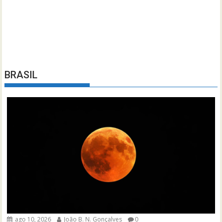
BRASIL
ago 10, 2026
João B. N. Gonçalves
0