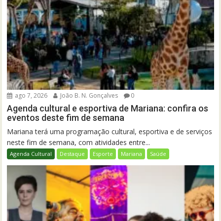
ago 7, 2026
João B. N. Gonçalves
0
Agenda cultural e esportiva de Mariana: confira os
eventos deste fim de semana
Mariana terá uma programação cultural, esportiva e de serviços
neste fim de semana, com atividades entre...
Agenda Cultural
Destaque
Esporte
Mariana
Saúde