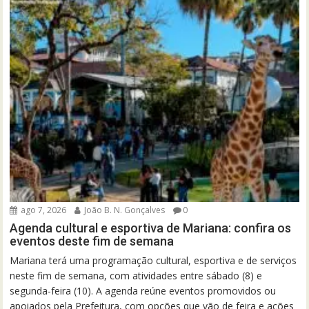
ago 7, 2026
João B. N. Gonçalves
0
Agenda cultural e esportiva de Mariana: confira os
eventos deste fim de semana
Mariana terá uma programação cultural, esportiva e de serviços
neste fim de semana, com atividades entre sábado (8) e
segunda-feira (10). A agenda reúne eventos promovidos ou
apoiados pela Prefeitura, com opções que vão de feira e ações