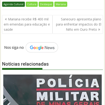
Agenda Cultural
Cultura
Destaque
Mariana
Navegação
Mariana recebe R$ 400 mil
Saneouro apresenta plano
de
em emendas para educação e
para enfrentar impactos do El
Post
saúde
Niño em Ouro Preto
Notícias relacionadas