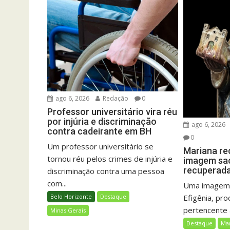
ago 6, 2026
Redação
0
Professor universitário vira réu
por injúria e discriminação
ago 6, 2026
contra cadeirante em BH
0
Um professor universitário se
Mariana re
tornou réu pelos crimes de injúria e
imagem sac
recuperada 
discriminação contra uma pessoa
com...
Uma imagem 
Efigênia, pro
Belo Horizonte
Destaque
pertencente a
Minas Gerais
Destaque
Ma