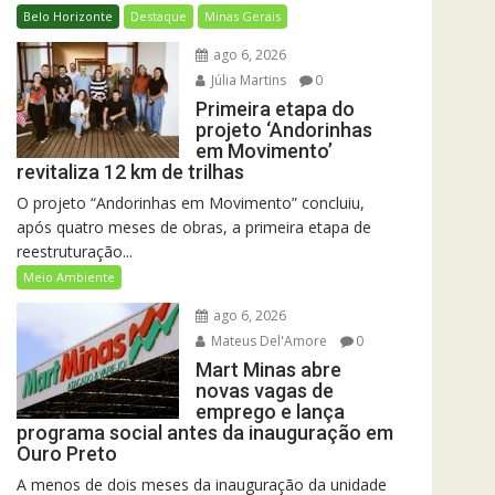
Belo Horizonte
Destaque
Minas Gerais
ago 6, 2026
Júlia Martins
0
Primeira etapa do
projeto ‘Andorinhas
em Movimento’
revitaliza 12 km de trilhas
O projeto “Andorinhas em Movimento” concluiu,
após quatro meses de obras, a primeira etapa de
reestruturação...
Meio Ambiente
ago 6, 2026
Mateus Del'Amore
0
Mart Minas abre
novas vagas de
emprego e lança
programa social antes da inauguração em
Ouro Preto
A menos de dois meses da inauguração da unidade