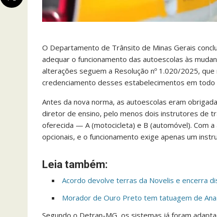
O Departamento de Trânsito de Minas Gerais conclu
adequar o funcionamento das autoescolas às mudanç
alterações seguem a Resolução nº 1.020/2025, que r
credenciamento desses estabelecimentos em todo o
Antes da nova norma, as autoescolas eram obrigadas
diretor de ensino, pelo menos dois instrutores de t
oferecida — A (motocicleta) e B (automóvel). Com a 
opcionais, e o funcionamento exige apenas um instru
Leia também:
Acordo devolve terras da Novelis e encerra d
Morador de Ouro Preto tem tatuagem de Ana
Segundo o Detran-MG, os sistemas já foram adaptad