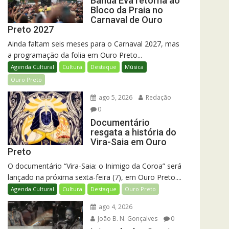
Banda Eva retorna ao
Bloco da Praia no
Carnaval de Ouro
Preto 2027
Ainda faltam seis meses para o Carnaval 2027, mas
a programação da folia em Ouro Preto...
Agenda Cultural
Cultura
Destaque
Música
Ouro Preto
ago 5, 2026
Redação
0
Documentário
resgata a história do
Vira-Saia em Ouro
Preto
O documentário “Vira-Saia: o Inimigo da Coroa” será
lançado na próxima sexta-feira (7), em Ouro Preto....
Agenda Cultural
Cultura
Destaque
Ouro Preto
ago 4, 2026
João B. N. Gonçalves
0