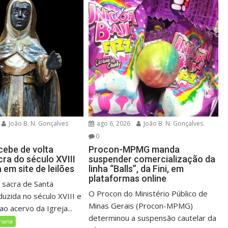
João B. N. Gonçalves
ago 6, 2026
João B. N. Gonçalves
0
cebe de volta
Procon-MPMG manda
ra do século XVIII
suspender comercialização da
em site de leilões
linha “Balls”, da Fini, em
plataformas online
sacra de Santa
O Procon do Ministério Público de
duzida no século XVIII e
Minas Gerais (Procon-MPMG)
o acervo da Igreja...
determinou a suspensão cautelar da
riana