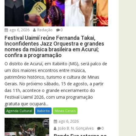
ago 6, 2026
Redação
0
Festival Uaimií reúne Fernanda Takai,
Inconfidentes Jazz Orquestra e grandes
nomes da música brasileira em Acuruí;
confira a programação
O distrito de Acuruí, em Itabirito (MG), será palco de
um dos maiores encontros entre música,
patrimônio histórico, turismo e cultura de Minas
Gerais. No próximo sábado, 15 de agosto, a partir
das 11h, acontece o grande encerramento do
Festival Uaimií 2026, com uma programação
gratuita que ocupará...
Agenda Cultural
Itabirito
Minas Gerais
ago 6, 2026
João B. N. Gonçalves
0