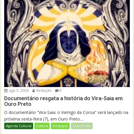
ago 5, 2026
Redação
0
Documentário resgata a história do Vira-Saia em
Ouro Preto
O documentário “Vira-Saia: o Inimigo da Coroa” será lançado na
próxima sexta-feira (7), em Ouro Preto....
Agenda Cultural
Cultura
Destaque
Ouro Preto