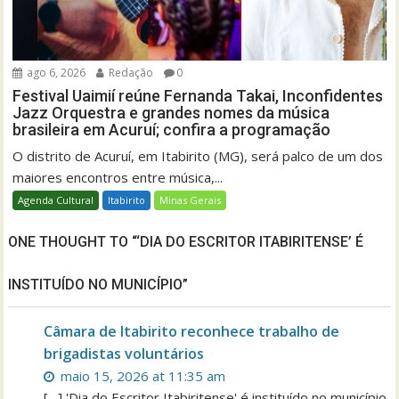
ago 6, 2026
Redação
0
Festival Uaimií reúne Fernanda Takai, Inconfidentes
Jazz Orquestra e grandes nomes da música
brasileira em Acuruí; confira a programação
O distrito de Acuruí, em Itabirito (MG), será palco de um dos
maiores encontros entre música,...
Agenda Cultural
Itabirito
Minas Gerais
ONE THOUGHT TO “‘DIA DO ESCRITOR ITABIRITENSE’ É
INSTITUÍDO NO MUNICÍPIO”
Câmara de Itabirito reconhece trabalho de
brigadistas voluntários
maio 15, 2026 at 11:35 am
[…] 'Dia do Escritor Itabiritense' é instituído no município