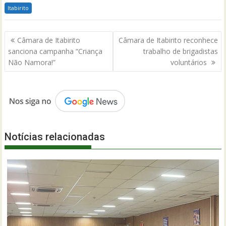
Itabirito
Navegação
Câmara de Itabirito
Câmara de Itabirito reconhece
de
sanciona campanha “Criança
trabalho de brigadistas
Post
Não Namora!”
voluntários
Notícias relacionadas