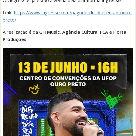
Os ingressos já estão à venda pela plataforma
Ingresse
.
Link:
https://www.ingresse.com/pagode-do-diferentao-ouro-
preto/
A realização é da
GH Music
,
Agência Cultural FCA
e
Horta
Produções
.