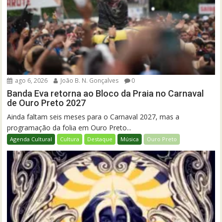
ago 6, 2026
João B. N. Gonçalves
0
Banda Eva retorna ao Bloco da Praia no Carnaval
de Ouro Preto 2027
Ainda faltam seis meses para o Carnaval 2027, mas a
programação da folia em Ouro Preto...
Agenda Cultural
Cultura
Destaque
Música
Ouro Preto