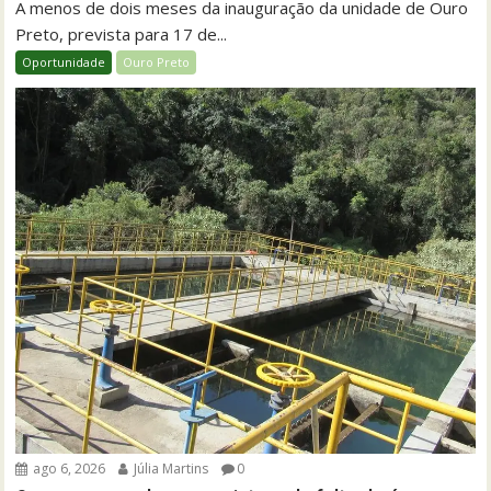
A menos de dois meses da inauguração da unidade de Ouro
Preto, prevista para 17 de...
Oportunidade
Ouro Preto
ago 6, 2026
Júlia Martins
0