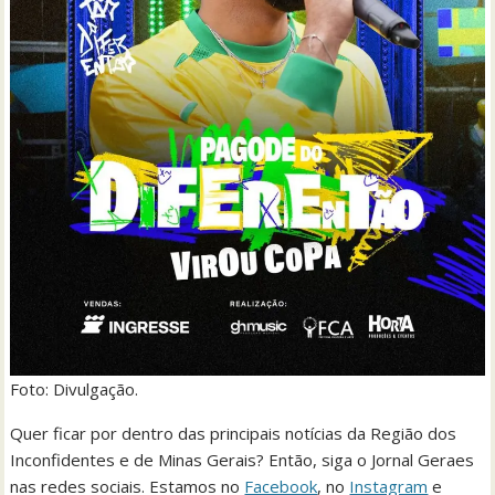
Foto: Divulgação.
Quer ficar por dentro das principais notícias da Região dos
Inconfidentes e de Minas Gerais? Então, siga o Jornal Geraes
nas redes sociais. Estamos no
Facebook
, no
Instagram
e