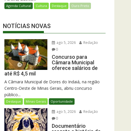
Agenda Cultural
Cultura
Destaque
Ouro Preto
NOTÍCIAS NOVAS
ago 5, 2026
Redação
0
Concurso para
Câmara Municipal
oferece salários de
até R$ 4,5 mil
A Câmara Municipal de Dores do Indaiá, na região
Centro-Oeste de Minas Gerais, abriu concurso
público...
Destaque
Minas Gerais
Oportunidade
ago 5, 2026
Redação
0
Documentário