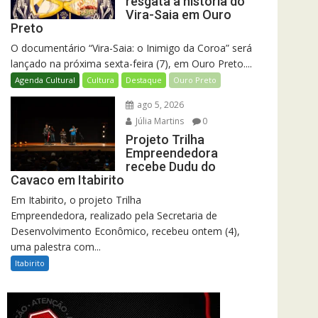
resgata a história do
Vira-Saia em Ouro
Preto
O documentário “Vira-Saia: o Inimigo da Coroa” será
lançado na próxima sexta-feira (7), em Ouro Preto....
Agenda Cultural
Cultura
Destaque
Ouro Preto
ago 5, 2026
Júlia Martins
0
Projeto Trilha
Empreendedora
recebe Dudu do
Cavaco em Itabirito
Em Itabirito, o projeto Trilha
Empreendedora, realizado pela Secretaria de
Desenvolvimento Econômico, recebeu ontem (4),
uma palestra com...
Itabirito