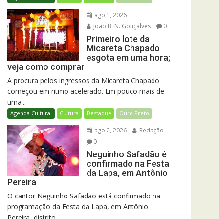
ago 3, 2026
João B. N. Gonçalves
0
Primeiro lote da
Micareta Chapado
esgota em uma hora;
veja como comprar
A procura pelos ingressos da Micareta Chapado
começou em ritmo acelerado. Em pouco mais de
uma...
Agenda Cultural
Cultura
Destaque
Ouro Preto
ago 2, 2026
Redação
0
Neguinho Safadão é
confirmado na Festa
da Lapa, em Antônio
Pereira
O cantor Neguinho Safadão está confirmado na
programação da Festa da Lapa, em Antônio
Pereira, distrito...