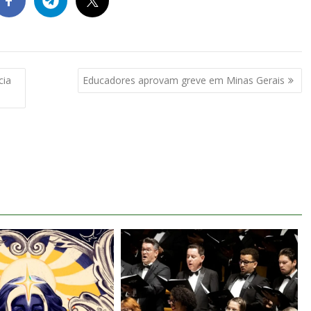
cia
Educadores aprovam greve em Minas Gerais