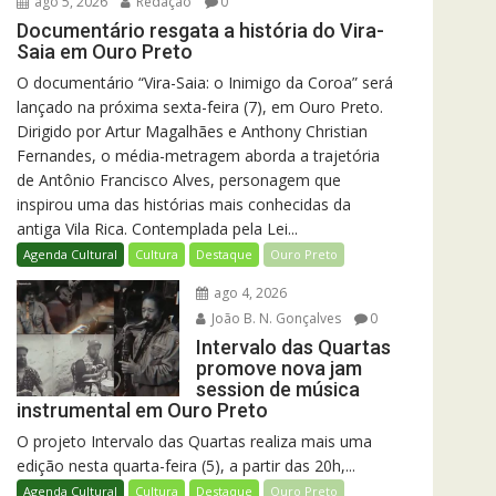
ago 5, 2026
Redação
0
Documentário resgata a história do Vira-
Saia em Ouro Preto
O documentário “Vira-Saia: o Inimigo da Coroa” será
lançado na próxima sexta-feira (7), em Ouro Preto.
Dirigido por Artur Magalhães e Anthony Christian
Fernandes, o média-metragem aborda a trajetória
de Antônio Francisco Alves, personagem que
inspirou uma das histórias mais conhecidas da
antiga Vila Rica. Contemplada pela Lei...
Agenda Cultural
Cultura
Destaque
Ouro Preto
ago 4, 2026
João B. N. Gonçalves
0
Intervalo das Quartas
promove nova jam
session de música
instrumental em Ouro Preto
O projeto Intervalo das Quartas realiza mais uma
edição nesta quarta-feira (5), a partir das 20h,...
Agenda Cultural
Cultura
Destaque
Ouro Preto