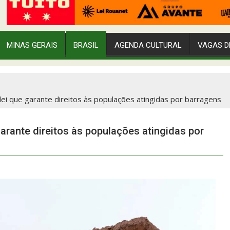
MINAS GERAIS
BRASIL
AGENDA CULTURAL
VAGAS D
i que garante direitos às populações atingidas por barragens
rante direitos às populações atingidas por