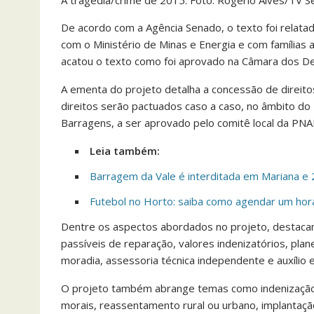
A tragédia/crime de 2015. Foto: Rogério Alves/TV 
De acordo com a Agência Senado, o texto foi rela
com o Ministério de Minas e Energia e com famílias 
acatou o texto como foi aprovado na Câmara dos 
A ementa do projeto detalha a concessão de direit
direitos serão pactuados caso a caso, no âmbito do
Barragens, a ser aprovado pelo comitê local da PN
Leia também:
Barragem da Vale é interditada em Mariana e
Futebol no Horto: saiba como agendar um ho
Dentre os aspectos abordados no projeto, destacam
passíveis de reparação, valores indenizatórios, pl
moradia, assessoria técnica independente e auxílio
O projeto também abrange temas como indenização 
morais, reassentamento rural ou urbano, implantaçã