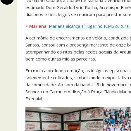
No último sábado, a cidade de Mariana vivenciou 
estimado Dom Geraldo Lyrio Rocha, Arcebispo Emérit
diáconos e fiéis leigos se reuniram para prestar su
+ Mariana:
Mariana alcança 1º lugar no ICMS cultural
A cerimônia de encerramento do velório, conduzida 
Santos, contou com a presença marcante de onze bi
acompanhando os ritos pelas redes sociais da Arqui
bem como outras mídias parceiras.
Em meio a profunda emoção, as insígnias episcopai
solenemente retirados, simbolizando a expectativa 
da comunidade. Ao som da banda 15 de novembro, o
Senhora do Carmo em direção à Praça Cláudio Manoe
Exequial.