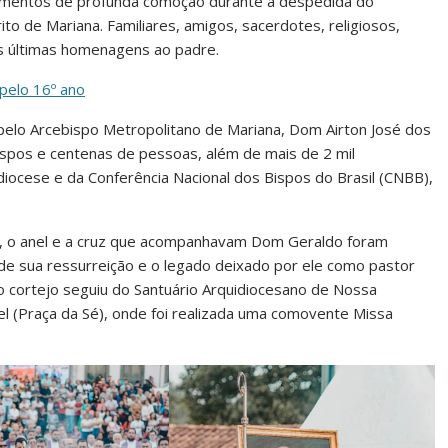
momentos de profunda comoção durante a despedida do
o de Mariana. Familiares, amigos, sacerdotes, religiosos,
as últimas homenagens ao padre.
 pelo 16º ano
pelo Arcebispo Metropolitano de Mariana, Dom Airton José dos
spos e centenas de pessoas, além de mais de 2 mil
diocese e da Conferência Nacional dos Bispos do Brasil (CNBB),
s, o anel e a cruz que acompanhavam Dom Geraldo foram
de sua ressurreição e o legado deixado por ele como pastor
 cortejo seguiu do Santuário Arquidiocesano de Nossa
l (Praça da Sé), onde foi realizada uma comovente Missa