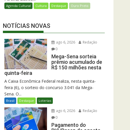
Agenda Cultural
Cultura
Destaque
Ouro Preto
NOTÍCIAS NOVAS
ago 6, 2026
Redação
0
Mega-Sena sorteia
prêmio acumulado de
R$ 150 milhões nesta
quinta-feira
A Caixa Econômica Federal realiza, nesta quinta-
feira (6), o sorteio do concurso 3.041 da Mega-
Sena. O...
Brasil
Destaque
Loterias
ago 6, 2026
Redação
0
Pagamento do