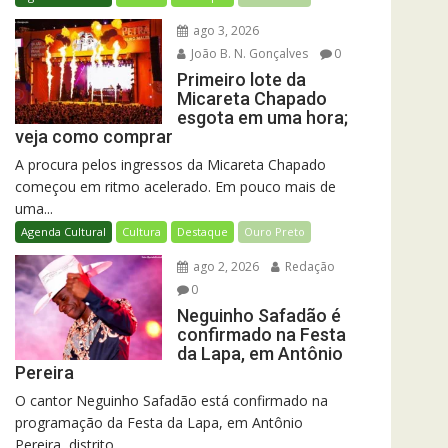
ago 3, 2026
João B. N. Gonçalves
0
Primeiro lote da
Micareta Chapado
esgota em uma hora;
veja como comprar
A procura pelos ingressos da Micareta Chapado
começou em ritmo acelerado. Em pouco mais de
uma...
Agenda Cultural
Cultura
Destaque
Ouro Preto
ago 2, 2026
Redação
0
Neguinho Safadão é
confirmado na Festa
da Lapa, em Antônio
Pereira
O cantor Neguinho Safadão está confirmado na
programação da Festa da Lapa, em Antônio
Pereira, distrito...