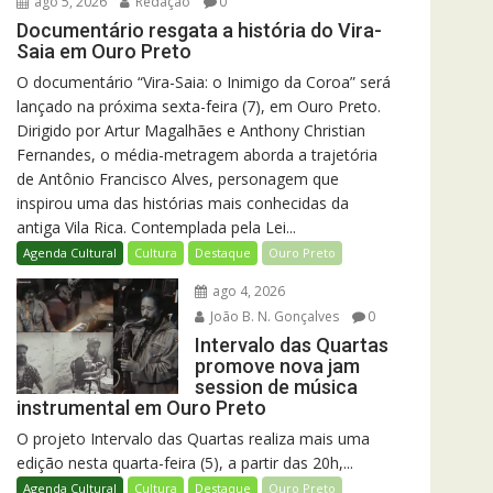
ago 5, 2026
Redação
0
Documentário resgata a história do Vira-
Saia em Ouro Preto
O documentário “Vira-Saia: o Inimigo da Coroa” será
lançado na próxima sexta-feira (7), em Ouro Preto.
Dirigido por Artur Magalhães e Anthony Christian
Fernandes, o média-metragem aborda a trajetória
de Antônio Francisco Alves, personagem que
inspirou uma das histórias mais conhecidas da
antiga Vila Rica. Contemplada pela Lei...
Agenda Cultural
Cultura
Destaque
Ouro Preto
ago 4, 2026
João B. N. Gonçalves
0
Intervalo das Quartas
promove nova jam
session de música
instrumental em Ouro Preto
O projeto Intervalo das Quartas realiza mais uma
edição nesta quarta-feira (5), a partir das 20h,...
Agenda Cultural
Cultura
Destaque
Ouro Preto