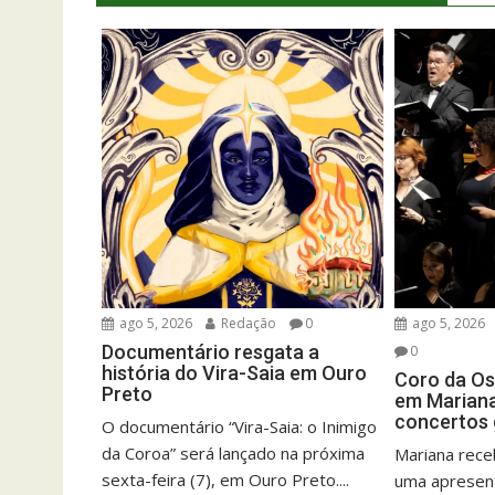
ago 5, 2026
Redação
0
ago 5, 2026
Documentário resgata a
0
história do Vira-Saia em Ouro
Coro da Os
Preto
em Mariana
concertos 
O documentário “Vira-Saia: o Inimigo
da Coroa” será lançado na próxima
Mariana rece
sexta-feira (7), em Ouro Preto....
uma apresent