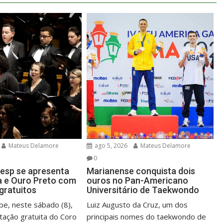
Mateus Delamore
ago 5, 2026
Mateus Delamore
0
esp se apresenta
Marianense conquista dois
 e Ouro Preto com
ouros no Pan-Americano
gratuitos
Universitário de Taekwondo
be, neste sábado (8),
Luiz Augusto da Cruz, um dos
ação gratuita do Coro
principais nomes do taekwondo de