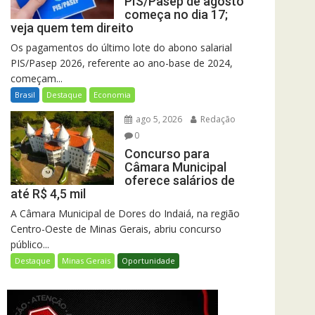
PIS/Pasep de agosto
começa no dia 17;
veja quem tem direito
Os pagamentos do último lote do abono salarial
PIS/Pasep 2026, referente ao ano-base de 2024,
começam...
Brasil
Destaque
Economia
ago 5, 2026
Redação
0
Concurso para
Câmara Municipal
oferece salários de
até R$ 4,5 mil
A Câmara Municipal de Dores do Indaiá, na região
Centro-Oeste de Minas Gerais, abriu concurso
público...
Destaque
Minas Gerais
Oportunidade