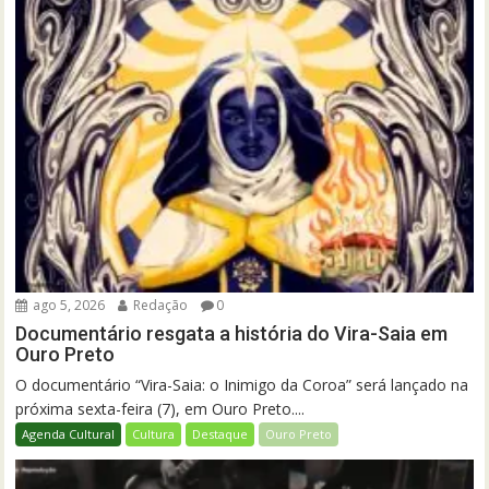
ago 5, 2026
Redação
0
Documentário resgata a história do Vira-Saia em
Ouro Preto
O documentário “Vira-Saia: o Inimigo da Coroa” será lançado na
próxima sexta-feira (7), em Ouro Preto....
Agenda Cultural
Cultura
Destaque
Ouro Preto