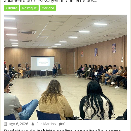
adiamento do 7º Passagem In Concert e dos...
Cultura
Destaque
Mariana
ago 6, 2026
Júlia Martins
0