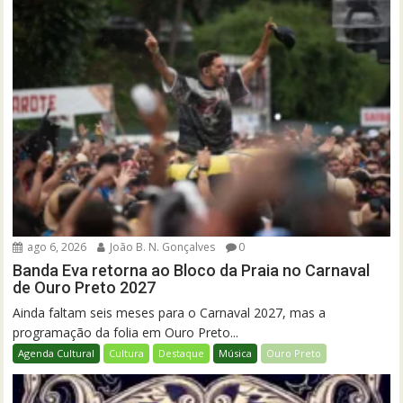
ago 6, 2026
João B. N. Gonçalves
0
Banda Eva retorna ao Bloco da Praia no Carnaval
de Ouro Preto 2027
Ainda faltam seis meses para o Carnaval 2027, mas a
programação da folia em Ouro Preto...
Agenda Cultural
Cultura
Destaque
Música
Ouro Preto