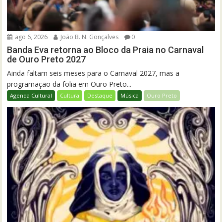
ago 6, 2026
João B. N. Gonçalves
0
Banda Eva retorna ao Bloco da Praia no Carnaval
de Ouro Preto 2027
Ainda faltam seis meses para o Carnaval 2027, mas a
programação da folia em Ouro Preto...
Agenda Cultural
Cultura
Destaque
Música
Ouro Preto