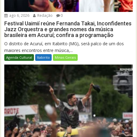
ago 6, 2026
Redação
0
Festival Uaimií reúne Fernanda Takai, Inconfidentes
Jazz Orquestra e grandes nomes da música
brasileira em Acuruí; confira a programação
O distrito de Acuruí, em Itabirito (MG), será palco de um dos
maiores encontros entre música,...
Agenda Cultural
Itabirito
Minas Gerais