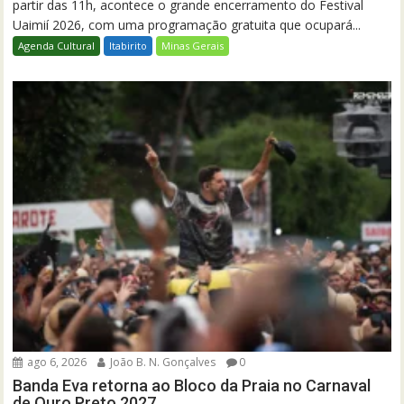
partir das 11h, acontece o grande encerramento do Festival
Uaimií 2026, com uma programação gratuita que ocupará...
Agenda Cultural
Itabirito
Minas Gerais
ago 6, 2026
João B. N. Gonçalves
0
Banda Eva retorna ao Bloco da Praia no Carnaval
de Ouro Preto 2027