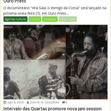
Ouro Preto
O documentário “Vira-Saia: o Inimigo da Coroa” será lançado na
próxima sexta-feira (7), em Ouro Preto....
Agenda Cultural
Cultura
Destaque
Ouro Preto
ago 4, 2026
João B. N. Gonçalves
0
Intervalo das Quartas promove nova jam session