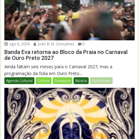
ago 6, 2026
João B. N. Gonçalves
0
Banda Eva retorna ao Bloco da Praia no Carnaval
de Ouro Preto 2027
Ainda faltam seis meses para o Carnaval 2027, mas a
programação da folia em Ouro Preto...
Agenda Cultural
Cultura
Destaque
Música
Ouro Preto