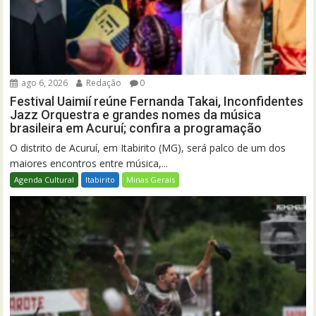
ago 6, 2026
Redação
0
Festival Uaimií reúne Fernanda Takai, Inconfidentes
Jazz Orquestra e grandes nomes da música
brasileira em Acuruí; confira a programação
O distrito de Acuruí, em Itabirito (MG), será palco de um dos
maiores encontros entre música,...
Agenda Cultural
Itabirito
Minas Gerais