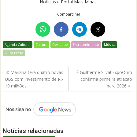
Notícias e Portal Mais Minas.
Compartilhe!
Agenda Cultural
Cultura
Destaque
Entretenimento
Música
Ouro Preto
Navegação
Mariana terá quatro novas
É Guilherme Silva! ExpoOuro
de
UBS com investimento de R$
confirma primeira atração
Post
10 milhões
para 2026
Notícias relacionadas