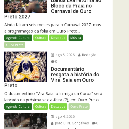
Banda Eva retorna ao
Bloco da Praia no
Carnaval de Ouro
Preto 2027
Ainda faltam seis meses para o Carnaval 2027, mas
a programação da folia em Ouro Preto...
Agenda Cultural
Cultura
Destaque
Música
Ouro Preto
ago 5, 2026
Redação
0
Documentário
resgata a história do
Vira-Saia em Ouro
Preto
O documentário “Vira-Saia: o Inimigo da Coroa” será
lançado na próxima sexta-feira (7), em Ouro Preto....
Agenda Cultural
Cultura
Destaque
Ouro Preto
ago 4, 2026
João B. N. Gonçalves
0