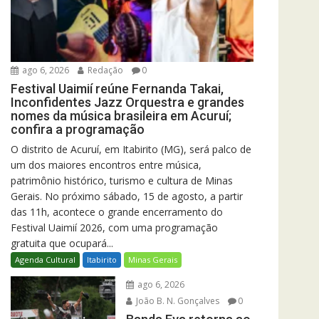
ago 6, 2026
Redação
0
Festival Uaimií reúne Fernanda Takai,
Inconfidentes Jazz Orquestra e grandes
nomes da música brasileira em Acuruí;
confira a programação
O distrito de Acuruí, em Itabirito (MG), será palco de
um dos maiores encontros entre música,
patrimônio histórico, turismo e cultura de Minas
Gerais. No próximo sábado, 15 de agosto, a partir
das 11h, acontece o grande encerramento do
Festival Uaimií 2026, com uma programação
gratuita que ocupará...
Agenda Cultural
Itabirito
Minas Gerais
ago 6, 2026
João B. N. Gonçalves
0