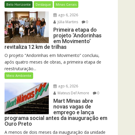
Belo Horizonte
Destaque
Minas Gerais
ago 6, 2026
Júlia Martins
0
Primeira etapa do
projeto ‘Andorinhas
em Movimento’
revitaliza 12 km de trilhas
O projeto “Andorinhas em Movimento” concluiu,
após quatro meses de obras, a primeira etapa de
reestruturação...
Meio Ambiente
ago 6, 2026
Mateus Del'Amore
0
Mart Minas abre
novas vagas de
emprego e lança
programa social antes da inauguração em
Ouro Preto
A menos de dois meses da inauguração da unidade