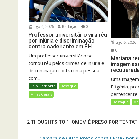
ago 6, 2026
Redação
0
Professor universitário vira réu
por injúria e discriminação
ago 6, 2026
contra cadeirante em BH
0
Um professor universitário se
Mariana re
tornou réu pelos crimes de injúria e
imagem sac
recuperada 
discriminação contra uma pessoa
com...
Uma imagem 
Efigênia, pro
Belo Horizonte
Destaque
pertencente a
Minas Gerais
Destaque
Ma
2 THOUGHTS TO “HOMEM É PRESO POR TENTATI
Câmara de Ouro Preto cobra CEMIG por q