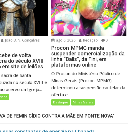
João B. N. Gonçalves
ago 6, 2026
Redação
0
Procon-MPMG manda
suspender comercialização da
cebe de volta
linha “Balls”, da Fini, em
ra do século XVIII
plataformas online
em site de leilões
O Procon do Ministério Público de
sacra de Santa
Minas Gerais (Procon-MPMG)
duzida no século XVIII e
determinou a suspensão cautelar da
o acervo da Igreja...
oferta e...
riana
Destaque
Minas Gerais
VA DE FEMINICÍDIO CONTRA A MÃE EM PONTE NOVA”
uedas constantes de energia na Chapada