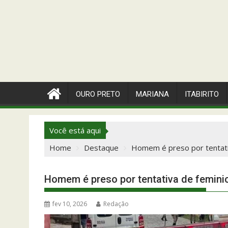
OURO PRETO
MARIANA
ITABIRITO
Você está aqui
Home
Destaque
Homem é preso por tentati
Homem é preso por tentativa de femini
fev 10, 2026
Redação