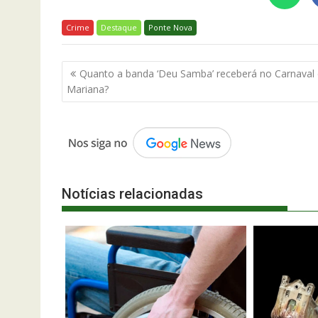
Crime
Destaque
Ponte Nova
Navegação
Quanto a banda ‘Deu Samba’ receberá no Carnaval
de
Mariana?
Post
Notícias relacionadas