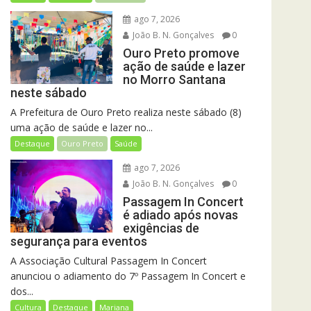
ago 7, 2026
João B. N. Gonçalves
0
Ouro Preto promove
ação de saúde e lazer
no Morro Santana
neste sábado
A Prefeitura de Ouro Preto realiza neste sábado (8)
uma ação de saúde e lazer no...
Destaque
Ouro Preto
Saúde
ago 7, 2026
João B. N. Gonçalves
0
Passagem In Concert
é adiado após novas
exigências de
segurança para eventos
A Associação Cultural Passagem In Concert
anunciou o adiamento do 7º Passagem In Concert e
dos...
Cultura
Destaque
Mariana