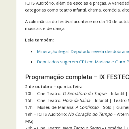
ICHS Auditório, além de escolas e praças. A varied
categorias como teatro infantil, drama, comédia, alt
A culminância do festival acontece no dia 10 de out
musicais e de dança.
Leia também:
Mineração ilegal: Deputado revela desdobram
Deputados sugerem CPI em Mariana e Ouro Pre
Programação completa – IX FESTE
2 de outubro – quinta-feira
10h – Cine Teatro:
O Semáforo do Toque
– Infantil 
15h – Cine Teatro:
Hora da Saída
– Infantil | Teatro 
17h – Museu de Mariana:
A Confissão
– Solo | Guilh
19h – ICHS Auditório:
No Coração do Tempo
– Altern
MG)
20h – Cine Teatro:
Nem Tanto o Santo
– Comédia | G