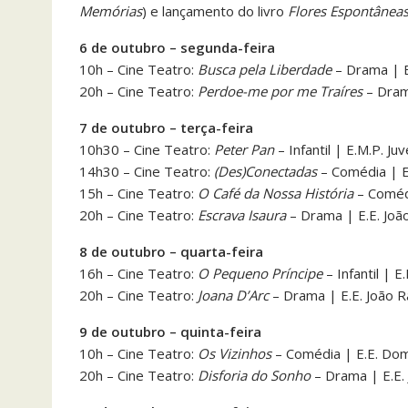
Memórias
) e lançamento do livro
Flores Espontânea
6 de outubro – segunda-feira
10h – Cine Teatro:
Busca pela Liberdade
– Drama | E
20h – Cine Teatro:
Perdoe-me por me Traíres
– Dram
7 de outubro – terça-feira
10h30 – Cine Teatro:
Peter Pan
– Infantil | E.M.P. 
14h30 – Cine Teatro:
(Des)Conectadas
– Comédia | E
15h – Cine Teatro:
O Café da Nossa História
– Comédi
20h – Cine Teatro:
Escrava Isaura
– Drama | E.E. Joã
8 de outubro – quarta-feira
16h – Cine Teatro:
O Pequeno Príncipe
– Infantil | 
20h – Cine Teatro:
Joana D’Arc
– Drama | E.E. João R
9 de outubro – quinta-feira
10h – Cine Teatro:
Os Vizinhos
– Comédia | E.E. Do
20h – Cine Teatro:
Disforia do Sonho
– Drama | E.E.