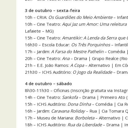
3 de outubro – sexta-feira
10h – CRIA:
Os Guardiões do Meio Ambiente
– Infan
10h – Cine Teatro:
Aqui Jaz um Amor: Uma releitura 
Lafaiete – MG)
15h – Cine Teatro:
Amantikir: A Lenda da Serra que 
16h30 – Escola Educar:
Os Três Porquinhos
– Infanti
17h – Jardim:
A Farsa do Mestre Pathelin
– Comédia |
20h – Cine Teatro:
Ana
– Drama | Grupo Realce (Rio d
21h – E.E. João Ramos:
A Copa
– Alternativo | Em Cô
21h30 – ICHS Auditório:
O Jogo da Realidade
– Drama
4 de outubro – sábado
8h30-11h30 – Oficinas (Inscrição gratuita via Instag
14h – Cine Teatro:
Sankofa
– Drama | Primeiro Ato 
15h – ICHS Auditório:
Dona Dinha
– Comédia | Cia Ro
16h – Jardim:
Caravana Roliday
– Rua | Cia Tomara Q
17h – Museu de Mariana:
Borboleta
– Alternativo | C
18h – ICHS Auditório:
Rua da Liberdade
– Drama | Im