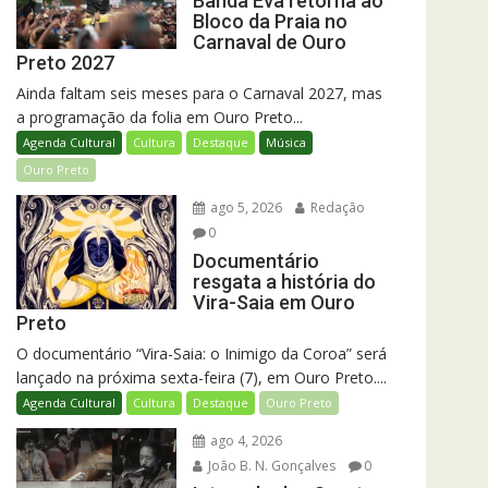
Banda Eva retorna ao
Bloco da Praia no
Carnaval de Ouro
Preto 2027
Ainda faltam seis meses para o Carnaval 2027, mas
a programação da folia em Ouro Preto...
Agenda Cultural
Cultura
Destaque
Música
Ouro Preto
ago 5, 2026
Redação
0
Documentário
resgata a história do
Vira-Saia em Ouro
Preto
O documentário “Vira-Saia: o Inimigo da Coroa” será
lançado na próxima sexta-feira (7), em Ouro Preto....
Agenda Cultural
Cultura
Destaque
Ouro Preto
ago 4, 2026
João B. N. Gonçalves
0