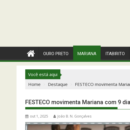
OURO PRETO
MARIANA
ITABIRITO
Você está aqui
Home
Destaque
FESTECO movimenta Mariana
FESTECO movimenta Mariana com 9 dias
out 1, 2025
João B. N. Gonçalves