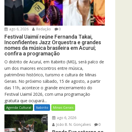
ago 6, 2026
Redação
0
Festival Uaimií reúne Fernanda Takai,
Inconfidentes Jazz Orquestra e grandes
nomes da música brasileira em Acuruí;
confira a programação
O distrito de Acuruí, em Itabirito (MG), será palco de
um dos maiores encontros entre música,
patrimônio histórico, turismo e cultura de Minas
Gerais. No próximo sábado, 15 de agosto, a partir
das 11h, acontece o grande encerramento do
Festival Uaimií 2026, com uma programação
gratuita que ocupará...
Agenda Cultural
Itabirito
Minas Gerais
ago 6, 2026
João B. N. Gonçalves
0