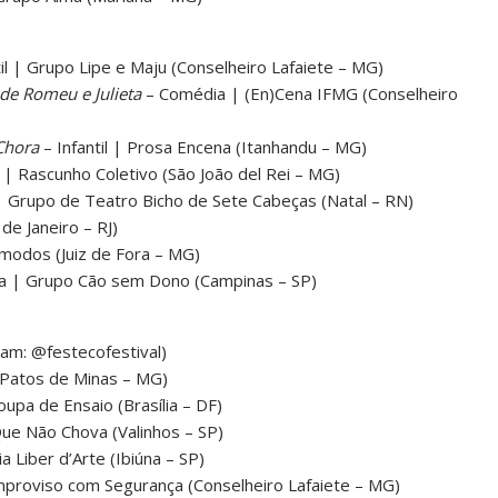
til | Grupo Lipe e Maju (Conselheiro Lafaiete – MG)
de Romeu e Julieta
– Comédia | (En)Cena IFMG (Conselheiro
Chora
– Infantil | Prosa Encena (Itanhandu – MG)
l | Rascunho Coletivo (São João del Rei – MG)
 Grupo de Teatro Bicho de Sete Cabeças (Natal – RN)
e Janeiro – RJ)
modos (Juiz de Fora – MG)
 | Grupo Cão sem Dono (Campinas – SP)
ram: @festecofestival)
(Patos de Minas – MG)
upa de Ensaio (Brasília – DF)
ue Não Chova (Valinhos – SP)
ia Liber d’Arte (Ibiúna – SP)
proviso com Segurança (Conselheiro Lafaiete – MG)