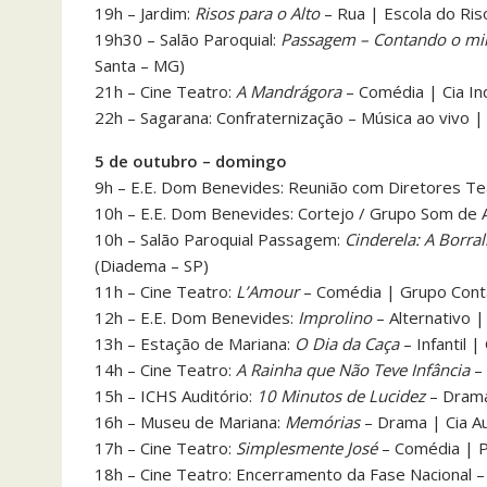
19h – Jardim:
Risos para o Alto
– Rua | Escola do Ri
19h30 – Salão Paroquial:
Passagem – Contando o mil
Santa – MG)
21h – Cine Teatro:
A Mandrágora
– Comédia | Cia I
22h – Sagarana: Confraternização – Música ao vivo
5 de outubro – domingo
9h – E.E. Dom Benevides: Reunião com Diretores Te
10h – E.E. Dom Benevides: Cortejo / Grupo Som de
10h – Salão Paroquial Passagem:
Cinderela: A Borral
(Diadema – SP)
11h – Cine Teatro:
L’Amour
– Comédia | Grupo Cont
12h – E.E. Dom Benevides:
Improlino
– Alternativo |
13h – Estação de Mariana:
O Dia da Caça
– Infantil 
14h – Cine Teatro:
A Rainha que Não Teve Infância
– 
15h – ICHS Auditório:
10 Minutos de Lucidez
– Drama
16h – Museu de Mariana:
Memórias
– Drama | Cia Au
17h – Cine Teatro:
Simplesmente José
– Comédia | P
18h – Cine Teatro: Encerramento da Fase Nacional – p