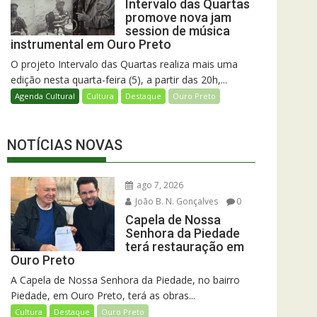
Intervalo das Quartas
promove nova jam
session de música
instrumental em Ouro Preto
O projeto Intervalo das Quartas realiza mais uma
edição nesta quarta-feira (5), a partir das 20h,...
Agenda Cultural
Cultura
Destaque
Ouro Preto
NOTÍCIAS NOVAS
ago 7, 2026
João B. N. Gonçalves
0
Capela de Nossa
Senhora da Piedade
terá restauração em
Ouro Preto
A Capela de Nossa Senhora da Piedade, no bairro
Piedade, em Ouro Preto, terá as obras...
Cultura
Destaque
Ouro Preto