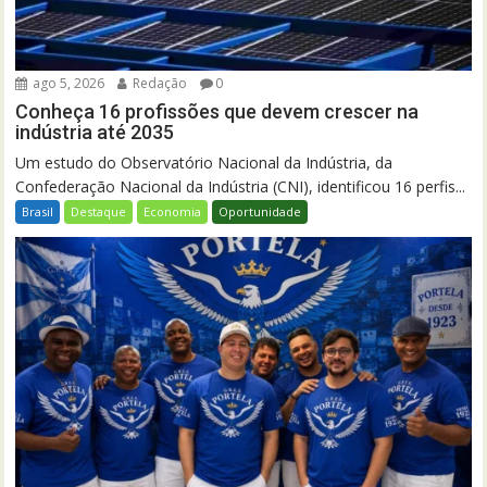
ago 5, 2026
Redação
0
Conheça 16 profissões que devem crescer na
indústria até 2035
Um estudo do Observatório Nacional da Indústria, da
Confederação Nacional da Indústria (CNI), identificou 16 perfis...
Brasil
Destaque
Economia
Oportunidade