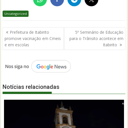
Uncategorized
Navegação
Prefeitura de Itabirito
5º Seminário de Educação
de
promove vacinação em Cmeis
para o Trânsito acontece em
Post
e em escolas
Itabirito
Notícias relacionadas