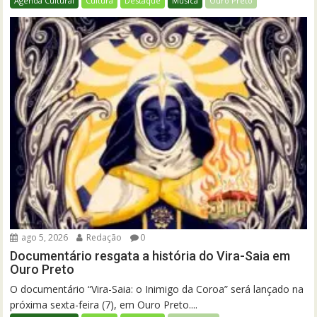
Agenda Cultural
Cultura
Destaque
Música
Ouro Preto
ago 5, 2026
Redação
0
Documentário resgata a história do Vira-Saia em
Ouro Preto
O documentário “Vira-Saia: o Inimigo da Coroa” será lançado na
próxima sexta-feira (7), em Ouro Preto....