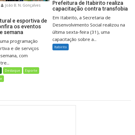
Prefeitura de Itabirito realiza
João B. N. Gonçalves
capacitação contra transfobia
Em Itabirito, a Secretaria de
ural e esportiva de
Desenvolvimento Social realizou na
onfira os eventos
última sexta-feira (31), uma
de semana
capacitação sobre a...
á uma programação
Itabirito
ortiva e de serviços
e semana, com
re...
l
Destaque
Esporte
de