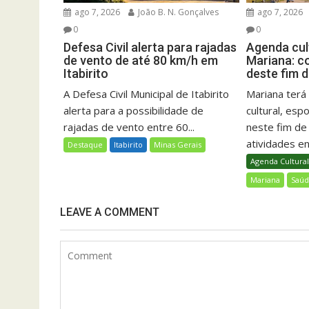
ago 7, 2026
João B. N. Gonçalves
ago 7, 2026
0
0
Defesa Civil alerta para rajadas
Agenda cult
de vento de até 80 km/h em
Mariana: c
Itabirito
deste fim 
A Defesa Civil Municipal de Itabirito
Mariana ter
alerta para a possibilidade de
cultural, esp
rajadas de vento entre 60...
neste fim d
atividades ent
Destaque
Itabirito
Minas Gerais
Agenda Cultura
Mariana
Saú
LEAVE A COMMENT