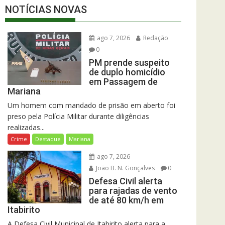
NOTÍCIAS NOVAS
ago 7, 2026
Redação
0
PM prende suspeito
de duplo homicídio
em Passagem de
Mariana
Um homem com mandado de prisão em aberto foi
preso pela Polícia Militar durante diligências
realizadas...
Crime
Destaque
Mariana
ago 7, 2026
João B. N. Gonçalves
0
Defesa Civil alerta
para rajadas de vento
de até 80 km/h em
Itabirito
A Defesa Civil Municipal de Itabirito alerta para a