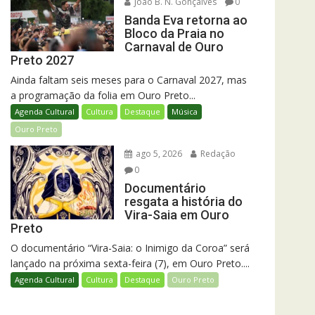
João B. N. Gonçalves
0
Banda Eva retorna ao
Bloco da Praia no
Carnaval de Ouro
Preto 2027
Ainda faltam seis meses para o Carnaval 2027, mas
a programação da folia em Ouro Preto...
Agenda Cultural
Cultura
Destaque
Música
Ouro Preto
ago 5, 2026
Redação
0
Documentário
resgata a história do
Vira-Saia em Ouro
Preto
O documentário “Vira-Saia: o Inimigo da Coroa” será
lançado na próxima sexta-feira (7), em Ouro Preto....
Agenda Cultural
Cultura
Destaque
Ouro Preto