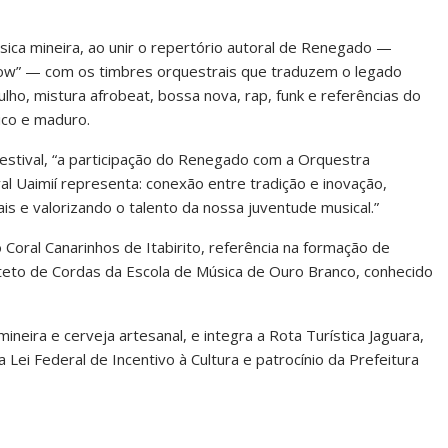
sica mineira, ao unir o repertório autoral de Renegado —
ow” — com os timbres orquestrais que traduzem o legado
ulho, mistura afrobeat, bossa nova, rap, funk e referências do
ico e maduro.
estival, “a participação do Renegado com a Orquestra
l Uaimií representa: conexão entre tradição e inovação,
 e valorizando o talento da nossa juventude musical.”
oral Canarinhos de Itabirito, referência na formação de
teto de Cordas da Escola de Música de Ouro Branco, conhecido
neira e cerveja artesanal, e integra a Rota Turística Jaguara,
Lei Federal de Incentivo à Cultura e patrocínio da Prefeitura