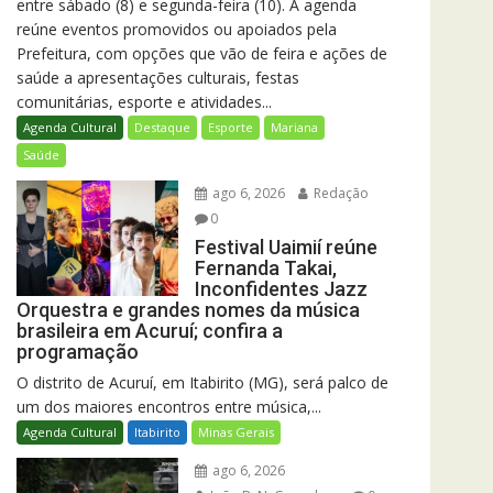
entre sábado (8) e segunda-feira (10). A agenda
reúne eventos promovidos ou apoiados pela
Prefeitura, com opções que vão de feira e ações de
saúde a apresentações culturais, festas
comunitárias, esporte e atividades...
Agenda Cultural
Destaque
Esporte
Mariana
Saúde
ago 6, 2026
Redação
0
Festival Uaimií reúne
Fernanda Takai,
Inconfidentes Jazz
Orquestra e grandes nomes da música
brasileira em Acuruí; confira a
programação
O distrito de Acuruí, em Itabirito (MG), será palco de
um dos maiores encontros entre música,...
Agenda Cultural
Itabirito
Minas Gerais
ago 6, 2026