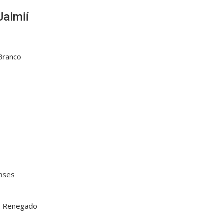
Uaimií
 Branco
enses
io Renegado