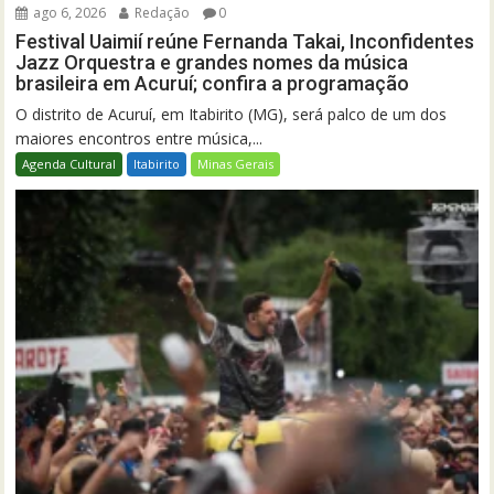
ago 6, 2026
Redação
0
Festival Uaimií reúne Fernanda Takai, Inconfidentes
Jazz Orquestra e grandes nomes da música
brasileira em Acuruí; confira a programação
O distrito de Acuruí, em Itabirito (MG), será palco de um dos
maiores encontros entre música,...
Agenda Cultural
Itabirito
Minas Gerais