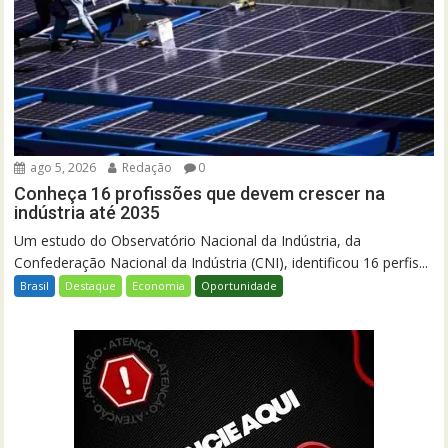
ago 5, 2026
Redação
0
Conheça 16 profissões que devem crescer na
indústria até 2035
Um estudo do Observatório Nacional da Indústria, da
Confederação Nacional da Indústria (CNI), identificou 16 perfis...
Brasil
Destaque
Economia
Oportunidade