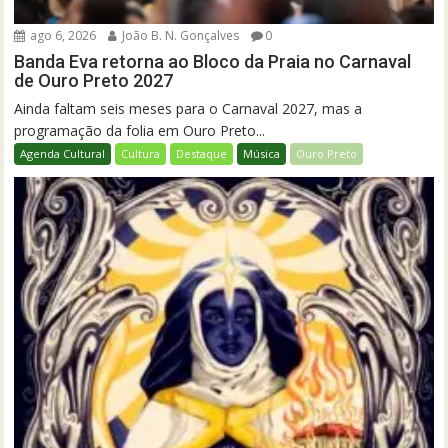
ago 6, 2026
João B. N. Gonçalves
0
Banda Eva retorna ao Bloco da Praia no Carnaval
de Ouro Preto 2027
Ainda faltam seis meses para o Carnaval 2027, mas a
programação da folia em Ouro Preto...
Agenda Cultural
Cultura
Destaque
Música
Ouro Preto