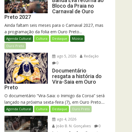
Banda Eva retorna ao
Bloco da Praia no
Carnaval de Ouro
Preto 2027
Ainda faltam seis meses para o Carnaval 2027, mas
a programação da folia em Ouro Preto...
Agenda Cultural
Cultura
Destaque
Música
Ouro Preto
ago 5, 2026
Redação
0
Documentário
resgata a história do
Vira-Saia em Ouro
Preto
O documentário “Vira-Saia: o Inimigo da Coroa” será
lançado na próxima sexta-feira (7), em Ouro Preto....
Agenda Cultural
Cultura
Destaque
Ouro Preto
ago 4, 2026
João B. N. Gonçalves
0