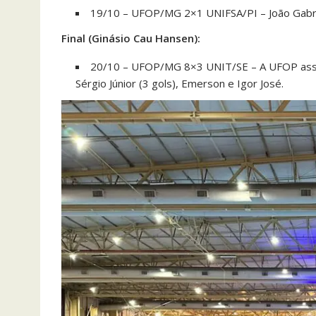
19/10 – UFOP/MG 2×1 UNIFSA/PI – João Gabriel
Final (Ginásio Cau Hansen):
20/10 – UFOP/MG 8×3 UNIT/SE – A UFOP assegu
Sérgio Júnior (3 gols), Emerson e Igor José.