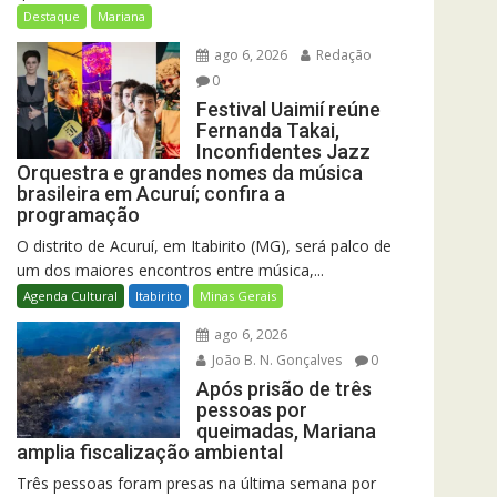
Destaque
Mariana
ago 6, 2026
Redação
0
Festival Uaimií reúne
Fernanda Takai,
Inconfidentes Jazz
Orquestra e grandes nomes da música
brasileira em Acuruí; confira a
programação
O distrito de Acuruí, em Itabirito (MG), será palco de
um dos maiores encontros entre música,...
Agenda Cultural
Itabirito
Minas Gerais
ago 6, 2026
João B. N. Gonçalves
0
Após prisão de três
pessoas por
queimadas, Mariana
amplia fiscalização ambiental
Três pessoas foram presas na última semana por