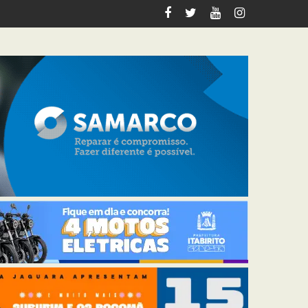
zz Orquestra e grandes nomes da música brasileira em Acuruí; c