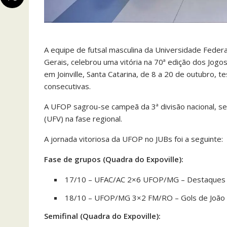
A equipe de futsal masculina da Universidade Fede
Gerais, celebrou uma vitória na 70ª edição dos Jogos
em Joinville, Santa Catarina, de 8 a 20 de outubro,
consecutivas.
A UFOP sagrou-se campeã da 3ª divisão nacional, se
(UFV) na fase regional.
A jornada vitoriosa da UFOP no JUBs foi a seguinte:
Fase de grupos (Quadra do Expoville):
17/10 – UFAC/AC 2×6 UFOP/MG – Destaques para
18/10 – UFOP/MG 3×2 FM/RO – Gols de João G
Semifinal (Quadra do Expoville):