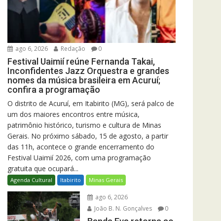
ago 6, 2026
Redação
0
Festival Uaimií reúne Fernanda Takai,
Inconfidentes Jazz Orquestra e grandes
nomes da música brasileira em Acuruí;
confira a programação
O distrito de Acuruí, em Itabirito (MG), será palco de
um dos maiores encontros entre música,
patrimônio histórico, turismo e cultura de Minas
Gerais. No próximo sábado, 15 de agosto, a partir
das 11h, acontece o grande encerramento do
Festival Uaimií 2026, com uma programação
gratuita que ocupará...
Agenda Cultural
Itabirito
Minas Gerais
ago 6, 2026
João B. N. Gonçalves
0