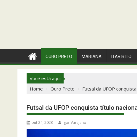
OURO PRETO
MARIANA
ITABIRITO
Você está aqui
Home
Ouro Preto
Futsal da UFOP conquista t
Futsal da UFOP conquista título naciona
out 24, 2023
Igor Varejano