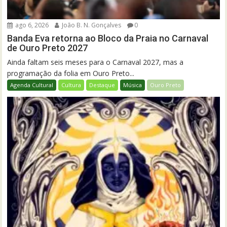
ago 6, 2026
João B. N. Gonçalves
0
Banda Eva retorna ao Bloco da Praia no Carnaval
de Ouro Preto 2027
Ainda faltam seis meses para o Carnaval 2027, mas a
programação da folia em Ouro Preto...
Agenda Cultural
Cultura
Destaque
Música
Ouro Preto