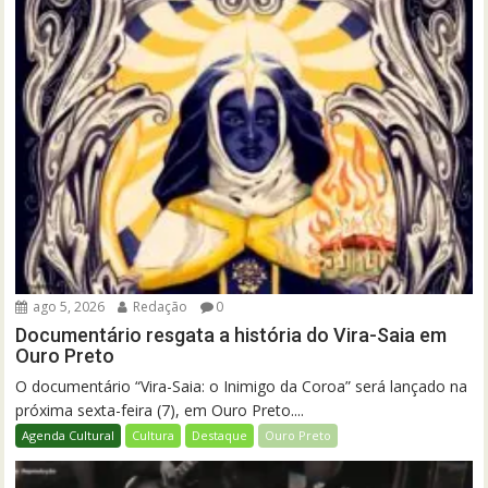
ago 5, 2026
Redação
0
Documentário resgata a história do Vira-Saia em
Ouro Preto
O documentário “Vira-Saia: o Inimigo da Coroa” será lançado na
próxima sexta-feira (7), em Ouro Preto....
Agenda Cultural
Cultura
Destaque
Ouro Preto