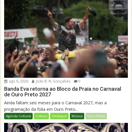
ago 6, 2026
João B. N. Gonçalves
0
Banda Eva retorna ao Bloco da Praia no Carnaval
de Ouro Preto 2027
Ainda faltam seis meses para o Carnaval 2027, mas a
programação da folia em Ouro Preto...
Agenda Cultural
Cultura
Destaque
Música
Ouro Preto