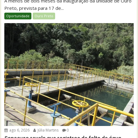
A menos de dois meses da inauguração da unidade de Ouro
Preto, prevista para 17 de...
Oportunidade
Ouro Preto
ago 6, 2026
Júlia Martins
0