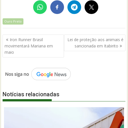
Ouro Preto
Navegação
Iron Runner Brasil
Lei de proteção aos animais é
de
movimentará Mariana em
sancionada em Itabirito
Post
maio
Notícias relacionadas