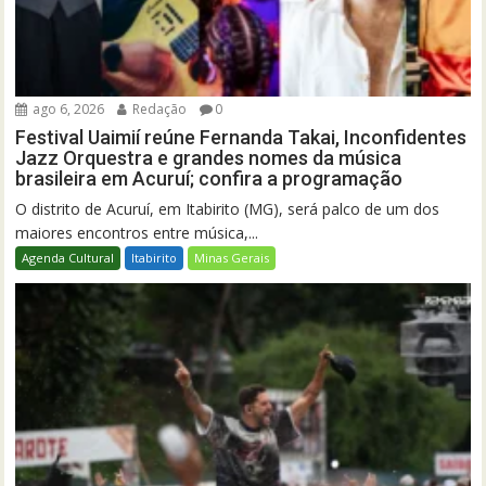
ago 6, 2026
Redação
0
Festival Uaimií reúne Fernanda Takai, Inconfidentes
Jazz Orquestra e grandes nomes da música
brasileira em Acuruí; confira a programação
O distrito de Acuruí, em Itabirito (MG), será palco de um dos
maiores encontros entre música,...
Agenda Cultural
Itabirito
Minas Gerais