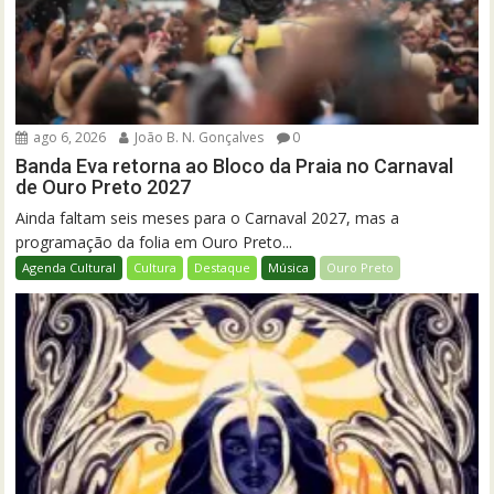
ago 6, 2026
João B. N. Gonçalves
0
Banda Eva retorna ao Bloco da Praia no Carnaval
de Ouro Preto 2027
Ainda faltam seis meses para o Carnaval 2027, mas a
programação da folia em Ouro Preto...
Agenda Cultural
Cultura
Destaque
Música
Ouro Preto