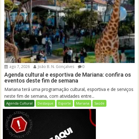
ago 7, 2026
João B. N. Gonçalves
0
Agenda cultural e esportiva de Mariana: confira os
eventos deste fim de semana
Mariana terá uma programação cultural, esportiva e de serviços
neste fim de semana, com atividades entre...
Agenda Cultural
Destaque
Esporte
Mariana
Saúde