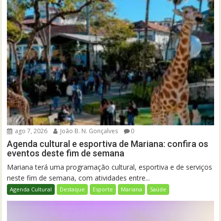
ago 7, 2026
João B. N. Gonçalves
0
Agenda cultural e esportiva de Mariana: confira os
eventos deste fim de semana
Mariana terá uma programação cultural, esportiva e de serviços
neste fim de semana, com atividades entre...
Agenda Cultural
Destaque
Esporte
Mariana
Saúde