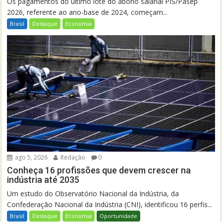
Os pagamentos do último lote do abono salarial PIS/Pasep
2026, referente ao ano-base de 2024, começam...
Brasil
Destaque
Economia
ago 5, 2026
Redação
0
Conheça 16 profissões que devem crescer na
indústria até 2035
Um estudo do Observatório Nacional da Indústria, da
Confederação Nacional da Indústria (CNI), identificou 16 perfis...
Brasil
Destaque
Economia
Oportunidade