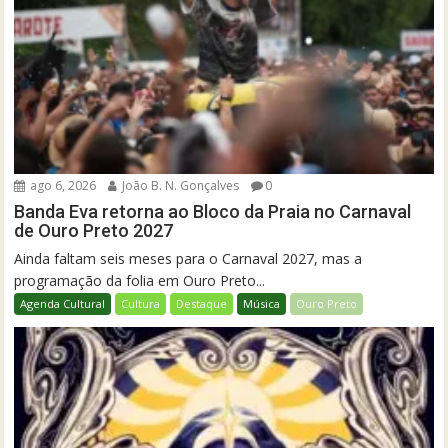
ago 6, 2026
João B. N. Gonçalves
0
Banda Eva retorna ao Bloco da Praia no Carnaval
de Ouro Preto 2027
Ainda faltam seis meses para o Carnaval 2027, mas a
programação da folia em Ouro Preto...
Agenda Cultural
Cultura
Destaque
Música
Ouro Preto