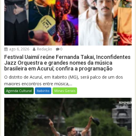
ago 6, 2026
Redação
0
Festival Uaimií reúne Fernanda Takai, Inconfidentes
Jazz Orquestra e grandes nomes da música
brasileira em Acuruí; confira a programação
O distrito de Acuruí, em Itabirito (MG), será palco de um dos
maiores encontros entre música,...
Agenda Cultural
Itabirito
Minas Gerais