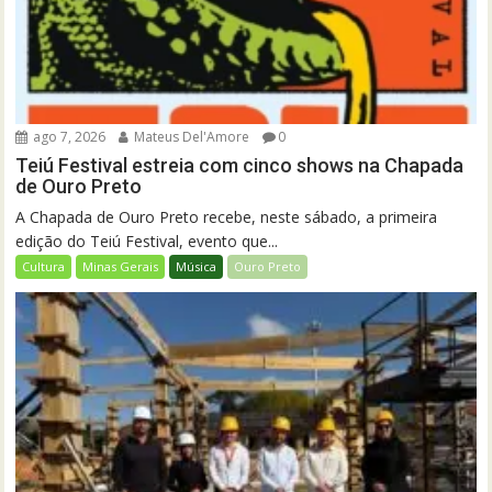
ago 7, 2026
Mateus Del'Amore
0
Teiú Festival estreia com cinco shows na Chapada
de Ouro Preto
A Chapada de Ouro Preto recebe, neste sábado, a primeira
edição do Teiú Festival, evento que...
Cultura
Minas Gerais
Música
Ouro Preto