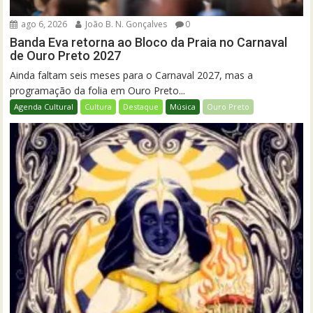
ago 6, 2026
João B. N. Gonçalves
0
Banda Eva retorna ao Bloco da Praia no Carnaval
de Ouro Preto 2027
Ainda faltam seis meses para o Carnaval 2027, mas a
programação da folia em Ouro Preto...
Agenda Cultural
Cultura
Destaque
Música
Ouro Preto