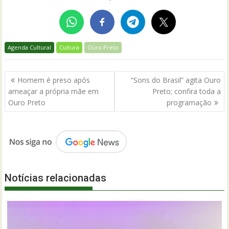
Agenda Cultural
Cultura
Ouro Preto
Navegação
Homem é preso após
“Sons do Brasil” agita Ouro
de
ameaçar a própria mãe em
Preto; confira toda a
Post
Ouro Preto
programação
Notícias relacionadas