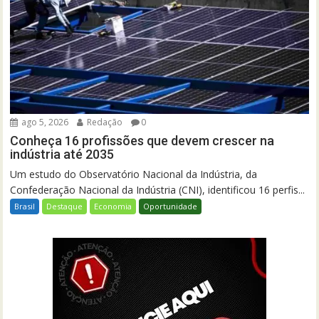
ago 5, 2026
Redação
0
Conheça 16 profissões que devem crescer na
indústria até 2035
Um estudo do Observatório Nacional da Indústria, da
Confederação Nacional da Indústria (CNI), identificou 16 perfis...
Brasil
Destaque
Economia
Oportunidade