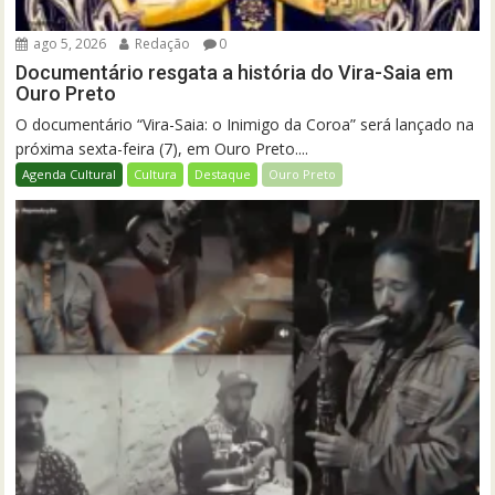
ago 5, 2026
Redação
0
Documentário resgata a história do Vira-Saia em
Ouro Preto
O documentário “Vira-Saia: o Inimigo da Coroa” será lançado na
próxima sexta-feira (7), em Ouro Preto....
Agenda Cultural
Cultura
Destaque
Ouro Preto