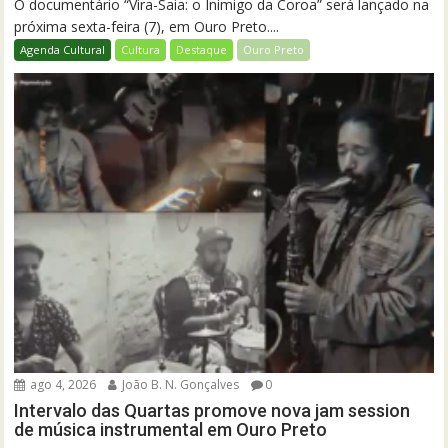
O documentário “Vira-Saia: o Inimigo da Coroa” será lançado na
próxima sexta-feira (7), em Ouro Preto....
Agenda Cultural
Cultura
Destaque
Ouro Preto
ago 4, 2026
João B. N. Gonçalves
0
Intervalo das Quartas promove nova jam session
de música instrumental em Ouro Preto