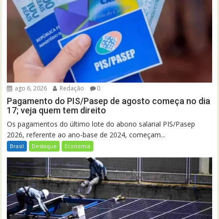
ago 6, 2026
Redação
0
Pagamento do PIS/Pasep de agosto começa no dia
17; veja quem tem direito
Os pagamentos do último lote do abono salarial PIS/Pasep
2026, referente ao ano-base de 2024, começam...
Brasil
Destaque
Economia