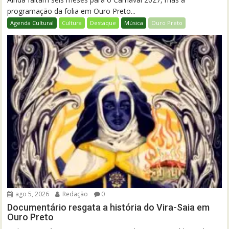
programação da folia em Ouro Preto...
Agenda Cultural
Cultura
Destaque
Música
Ouro Preto
ago 5, 2026
Redação
0
Documentário resgata a história do Vira-Saia em
Ouro Preto