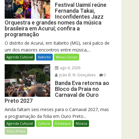
Festival Uaimií reúne
Fernanda Takai,
Inconfidentes Jazz
Orquestra e grandes nomes da música
brasileira em Acuruí; confira a
programação
O distrito de Acuruí, em Itabirito (MG), será palco de
um dos maiores encontros entre música,...
Agenda Cultural
Itabirito
Minas Gerais
ago 6, 2026
João B. N. Gonçalves
0
Banda Eva retorna ao
Bloco da Praia no
Carnaval de Ouro
Preto 2027
Ainda faltam seis meses para o Carnaval 2027, mas
a programação da folia em Ouro Preto...
Agenda Cultural
Cultura
Destaque
Música
Ouro Preto