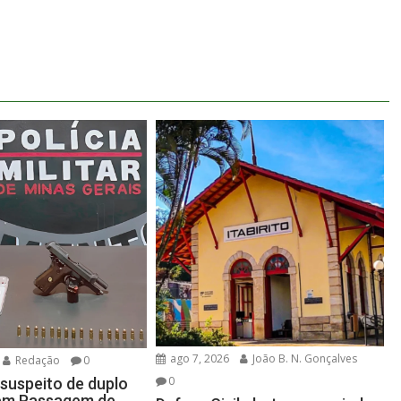
ago 7, 2026
João B. N. Gonçalves
Redação
0
0
suspeito de duplo
 em Passagem de