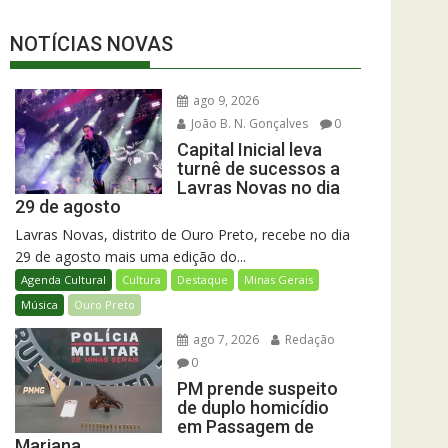
NOTÍCIAS NOVAS
ago 9, 2026
João B. N. Gonçalves
0
Capital Inicial leva
turnê de sucessos a
Lavras Novas no dia
29 de agosto
Lavras Novas, distrito de Ouro Preto, recebe no dia
29 de agosto mais uma edição do...
Agenda Cultural
Cultura
Destaque
Minas Gerais
Música
Ouro Preto
ago 7, 2026
Redação
0
PM prende suspeito
de duplo homicídio
em Passagem de
Mariana