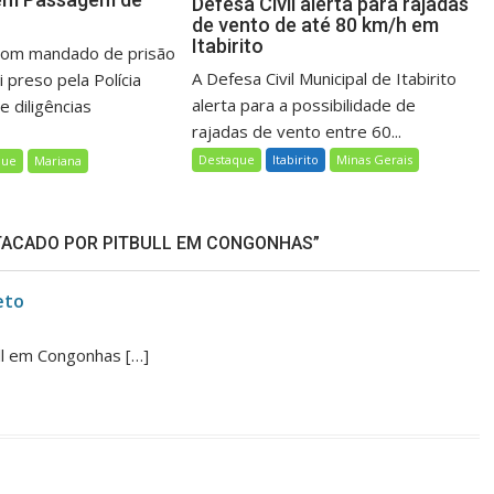
Defesa Civil alerta para rajadas
de vento de até 80 km/h em
Itabirito
om mandado de prisão
A Defesa Civil Municipal de Itabirito
 preso pela Polícia
alerta para a possibilidade de
e diligências
rajadas de vento entre 60...
Destaque
Itabirito
Minas Gerais
que
Mariana
TACADO POR PITBULL EM CONGONHAS”
eto
ll em Congonhas […]