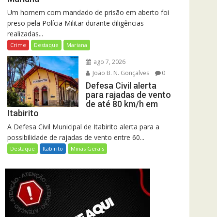
Um homem com mandado de prisão em aberto foi
preso pela Polícia Militar durante diligências
realizadas...
Crime
Destaque
Mariana
ago 7, 2026
João B. N. Gonçalves
0
Defesa Civil alerta
para rajadas de vento
de até 80 km/h em
Itabirito
A Defesa Civil Municipal de Itabirito alerta para a
possibilidade de rajadas de vento entre 60...
Destaque
Itabirito
Minas Gerais