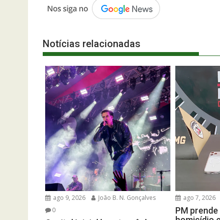
Notícias relacionadas
ago 9, 2026
João B. N. Gonçalves
ago 7, 2026
PM prende 
0
homicídio