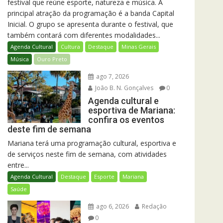
festival que reúne esporte, natureza e música. A
principal atração da programação é a banda Capital
Inicial. O grupo se apresenta durante o festival, que
também contará com diferentes modalidades...
Agenda Cultural
Cultura
Destaque
Minas Gerais
Música
Ouro Preto
ago 7, 2026
João B. N. Gonçalves
0
Agenda cultural e
esportiva de Mariana:
confira os eventos
deste fim de semana
Mariana terá uma programação cultural, esportiva e
de serviços neste fim de semana, com atividades
entre...
Agenda Cultural
Destaque
Esporte
Mariana
Saúde
ago 6, 2026
Redação
0