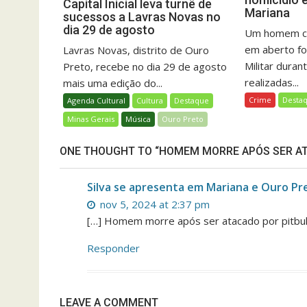
Capital Inicial leva turnê de
Mariana
sucessos a Lavras Novas no
dia 29 de agosto
Um homem c
em aberto foi
Lavras Novas, distrito de Ouro
Militar durant
Preto, recebe no dia 29 de agosto
realizadas...
mais uma edição do...
Crime
Desta
Agenda Cultural
Cultura
Destaque
Minas Gerais
Música
Ouro Preto
ONE THOUGHT TO “HOMEM MORRE APÓS SER A
Silva se apresenta em Mariana e Ouro Pr
nov 5, 2024 at 2:37 pm
[…] Homem morre após ser atacado por pitbu
Responder
LEAVE A COMMENT